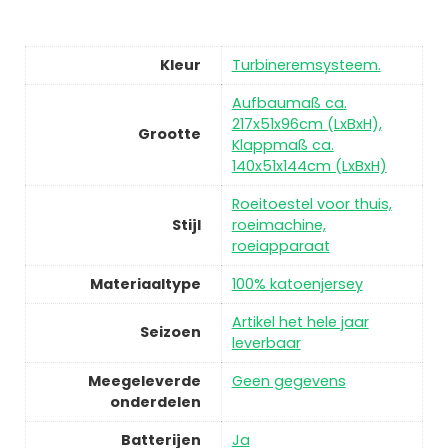
Kleur
Turbineremsysteem.
Aufbaumaß ca.
217x51x96cm (LxBxH),
Grootte
Klappmaß ca.
140x51x144cm (LxBxH)
Roeitoestel voor thuis,
Stijl
roeimachine,
roeiapparaat
Materiaaltype
100% katoenjersey
Artikel het hele jaar
Seizoen
leverbaar
Meegeleverde
Geen gegevens
onderdelen
Batterijen
Ja