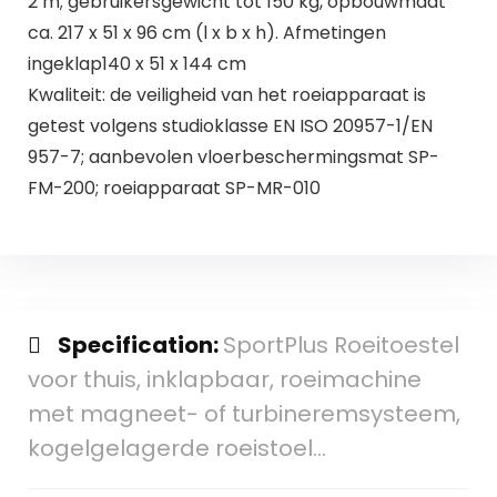
2 m; gebruikersgewicht tot 150 kg, opbouwmaat
ca. 217 x 51 x 96 cm (l x b x h). Afmetingen
ingeklap140 x 51 x 144 cm
Kwaliteit: de veiligheid van het roeiapparaat is
getest volgens studioklasse EN ISO 20957-1/EN
957-7; aanbevolen vloerbeschermingsmat SP-
FM-200; roeiapparaat SP-MR-010
Specification:
SportPlus Roeitoestel
voor thuis, inklapbaar, roeimachine
met magneet- of turbineremsysteem,
kogelgelagerde roeistoel…