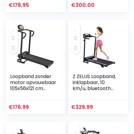
olie
met
€
178.95
€
300.00
afstandsbediening
Speaker…
Loopband zonder
Z ZELUS Loopband,
motor opvouwbaar
inklapbaar, 10
105x56x121 cm
km/u, bluetooth
zwart
treadmill met 12
programma’s,
loopvlak, 100 x 36
€
176.99
€
329.99
cm, hometrainer…