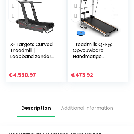
X-Targets Curved
Treadmills QFF@
Treadmill |
Opvouwbare
Loopband zonder
Handmatige
motor
Wandelen
Verstelbare
Hoogte Helling Niet
€
4,530.97
€
473.92
Gemotoriseerde
Mini Fitness
Wandelmachine…
Description
Additional information