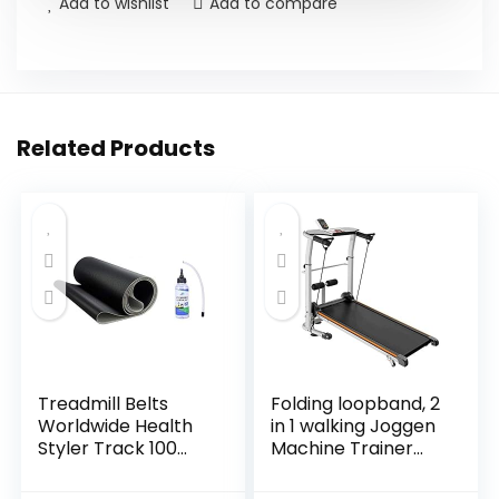
Add to wishlist
Add to compare
Related Products
Treadmill Belts
Folding loopband, 2
Worldwide Health
in 1 walking Joggen
Styler Track 100
Machine Trainer
MT040P loopband
Apparatuur for
+ gratis siliconen
Home Gym, 1.75HP