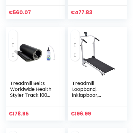
Bluetooth Speaker,
luidspreker,
met
afstandsbediening,
€
560.07
€
477.83
Apparaathouder,
wandel- en
Schokabsorptie
loopband, voor…
en…
Treadmill Belts
Treadmill
Worldwide Health
Loopband,
Styler Track 100
inklapbaar,
MT040P loopband
opvouwbaar
+ gratis siliconen
fitnessapparaat,
olie
sport, trapmolen,
€
178.95
€
196.99
hometrainer met
display,
sportapparaat…