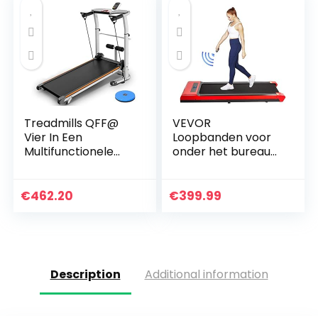
Treadmills QFF@
VEVOR
Vier In Een
Loopbanden voor
Multifunctionele
onder het bureau
Niet-elektrische
Werkende
Pure Mechanische
loopbanden voor
Mini Vouwen
hardlopen, Led-
€
462.20
€
399.99
Fitness Wandelen
loopband voor
Machine Pas…
thuis Hardlopen
Machine met…
Description
Additional information