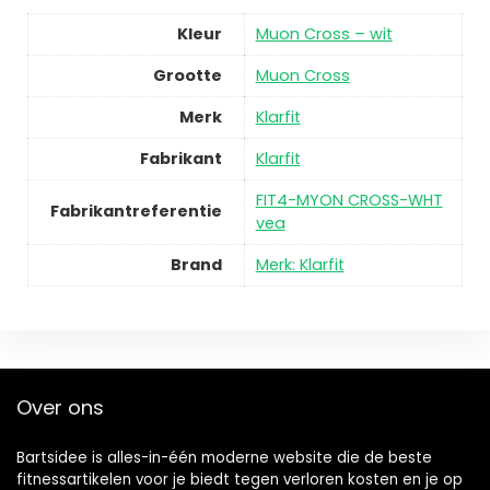
Kleur
Muon Cross – wit
Grootte
Muon Cross
Merk
Klarfit
Fabrikant
Klarfit
FIT4-MYON CROSS-WHT
Fabrikantreferentie
vea
Brand
Merk: Klarfit
Over ons
Bartsidee is alles-in-één moderne website die de beste
fitnessartikelen voor je biedt tegen verloren kosten en je op