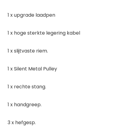
1 x upgrade laadpen
1 x hoge sterkte legering kabel
1 x slijtvaste riem.
1 x Silent Metal Pulley
1 x rechte stang.
1 x handgreep.
3 x hefgesp.