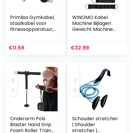
Primlisa Gymkabel,
WINOMO Kabel
staalkabel voor
Machine Bijlagen
fitnessapparatuur,
Gewicht Machine
fitnesskabel,
Accessoires LAT en
staalkabel,
Lift Katrol Systeem
draadkabel met
DIY Katrol Kabel
€
11.59
€
32.99
zwaartekrachtkog
Machine Thuis
el voor…
Gym…
Onderarm Pols
Schouder stretcher
Blaster Hand Grip
| Shoulder
Foam Roller Trainer
stretcher |