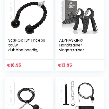
ScSPORTS® Triceps
ALPHASKIN©
touw
Handtrainer
dubbbelhandig,
vingertrainer
Triceps rope, Met
gripkrachttrainer |
kunststof uiteinden,
set van 2 of 5 set |
68 cm lang, Voor
onderarmtrainer
€
16.95
€
13.95
krachtstation en
vingerhalter…
fitness…