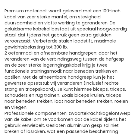
Premium materiaal: wordt geleverd met een 100-inch
kabel van zeer sterke mantel, om stevigheid,
duurzaamheid en vlotte werking te garanderen. De
geluidsarme kabelrol bestaat uit speciaal hoogwaardig
staal, dat tijdens het gebruik geen extra geluiden
veroorzaakt. Verbeterde stalen laadstift, maximale
gewichtsbelasting tot 300 lb.
2 oefenmodi en afneembare handgrepen: door het
veranderen van de verbindingsweg tussen de hefgesp
en de zeer sterke legeringingskabel krijg je twee
functionele trainingsmodi: naar beneden trekken en
optillen. Met de afneembare handgreep kun je het
gewenste opzetstuk vrij veranderen (inclusief rechte
stang en tricepskoord). Je kunt hiermee biceps, triceps,
schouders en rug trainen. Zoals biceps krullen, triceps
naar beneden trekken, laat naar beneden trekken, roeien
en vliegen.
Professionele componenten: zwaartekrachtkogelontwerp
van de kabel om te voorkomen dat de kabel tijdens het
gebruik verwiebelt. Gesloten aluminium gesp zal niet
breken of losraken, wat een passende bescherming