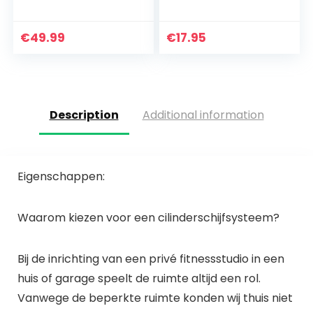
Arm Kracht
Schouder pulley |
Training Apparaat
Met katrol | Voor
Thuis Fitness
mobiliteit en
€
49.99
€
17.95
Apparatuur
circulatie |
Gemakkelijk te…
Description
Additional information
Eigenschappen:
Waarom kiezen voor een cilinderschijfsysteem?
Bij de inrichting van een privé fitnessstudio in een
huis of garage speelt de ruimte altijd een rol.
Vanwege de beperkte ruimte konden wij thuis niet