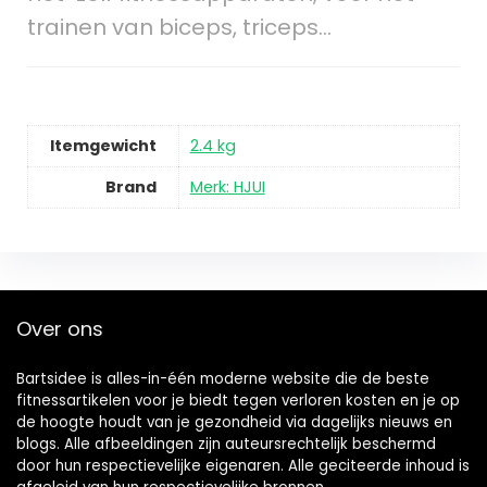
trainen van biceps, triceps…
Itemgewicht
2.4 kg
Brand
Merk: HJUI
Over ons
Bartsidee is alles-in-één moderne website die de beste
fitnessartikelen voor je biedt tegen verloren kosten en je op
de hoogte houdt van je gezondheid via dagelijks nieuws en
blogs. Alle afbeeldingen zijn auteursrechtelijk beschermd
door hun respectievelijke eigenaren. Alle geciteerde inhoud is