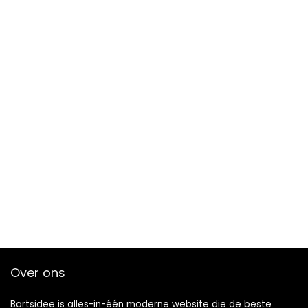
Over ons
Bartsidee is alles-in-één moderne website die de beste