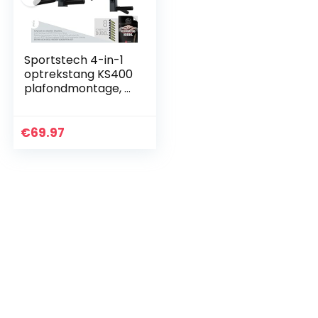
Sportstech 4-in-1
optrekstang KS400
plafondmontage, 6
antislip
handgrepen,
extreem stabiel,
€
69.97
talloze pull-up
oefeningen