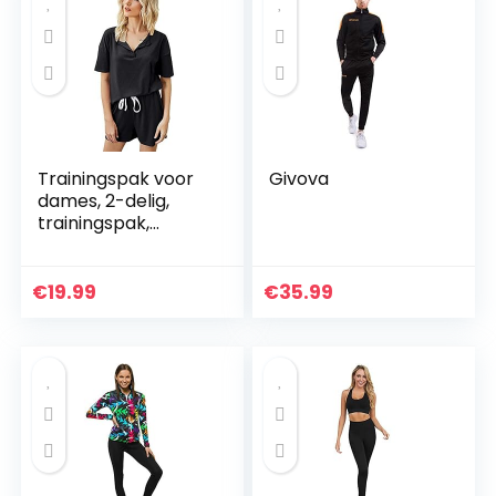
Trainingspak voor
Givova
dames, 2-delig,
trainingspak,
fitness, yogaset,
ribbed, stretchy
sportpak, top +
€
19.99
€
35.99
leggings…