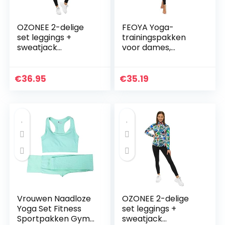
OZONEE 2-delige
FEOYA Yoga-
set leggings +
trainingspakken
sweatjack
voor dames,
joggingpak
naadloze 2-delige
sportleggings
outfits, fitness,
joggingpak
workout, sport,
€
36.95
€
35.19
trainingspak
beha, leggings, set,
sportpak
stretch…
vrijetijdspak…
Vrouwen Naadloze
OZONEE 2-delige
Yoga Set Fitness
set leggings +
Sportpakken Gym
sweatjack