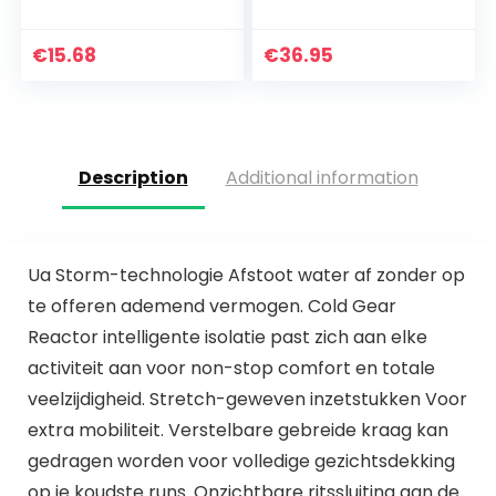
Kleding Fitness
joggingpak
Lange Mouw Crop
sportleggings
Shirts Hoge Taille
joggingpak
€
15.68
€
36.95
Running Leggings…
trainingspak
sportpak
vrijetijdspak…
Description
Additional information
Ua Storm-technologie Afstoot water af zonder op
te offeren ademend vermogen. Cold Gear
Reactor intelligente isolatie past zich aan elke
activiteit aan voor non-stop comfort en totale
veelzijdigheid. Stretch-geweven inzetstukken Voor
extra mobiliteit. Verstelbare gebreide kraag kan
gedragen worden voor volledige gezichtsdekking
op je koudste runs. Onzichtbare ritssluiting aan de