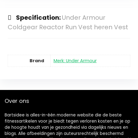
Specification:
Under Armour
Coldgear Reactor Run Vest heren Vest
Brand
Merk: Under Armour
Over ons
Bartsidee is alles-in-één moderne website die de beste
fitnessartikelen voor je biedt tegen verloren kosten en je op
de hoogte houdt van je gezondheid via dagelijks nieuws en
blogs. Alle afbeeldingen zijn auteursrechtelijk beschermd