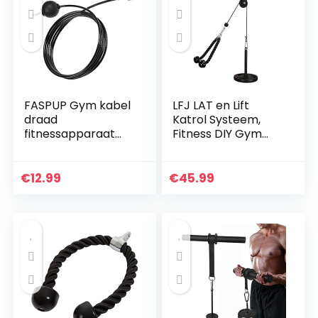
FASPUP Gym kabel
LFJ LAT en Lift
draad
Katrol Systeem,
fitnessapparaat
Fitness DIY Gym
stalen kabel voor
Kabel Machine
latkabel kabel
Spier Arm Kracht
kabel fitness home
Training Oefening
€
12.99
€
45.99
gym riemschijf
Lat Pulldown
systeem
Onderarm…