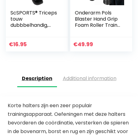
ScSPORTS® Triceps
Onderarm Pols
touw
Blaster Hand Grip
dubbbelhandig,
Foam Roller Trainer
Triceps rope, Met
Arm Kracht
kunststof uiteinden,
Training Apparaat
68 cm lang, Voor
Thuis Fitness
€
16.95
€
49.99
krachtstation en
Apparatuur
fitness…
Description
Additional information
Korte halters zijn een zeer populair
trainingsapparaat. Oefeningen met deze halters
bevorderen de coördinatie, versterken de spieren
in de bovenarm, borst en rug en zijn geschikt voor