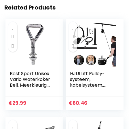
Related Products
Best Sport Unisex
HJUI Lift Pulley-
Vario Waterkoker
systeem,
Bell, Meerkleurig,
kabelsysteem,
Medium
machine doe-het-
zelf
fitnessapparaten,
€
29.99
€
60.46
voor het trainen
van biceps,
triceps…