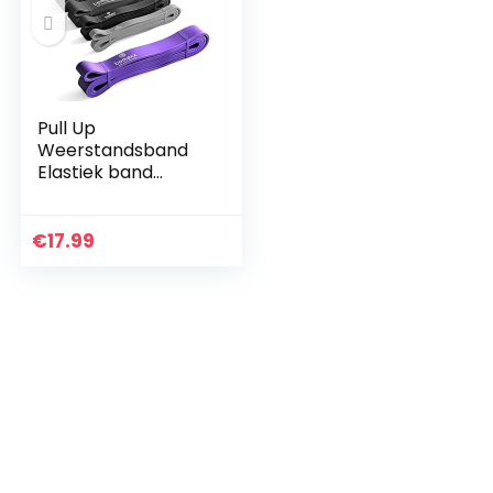
Pull Up
Weerstandsband
Elastiek band
Fitness +
Trainingsgids –
Latex Optrek
€
17.99
Powerband |
Omhoog trekken
Optrekhulp…