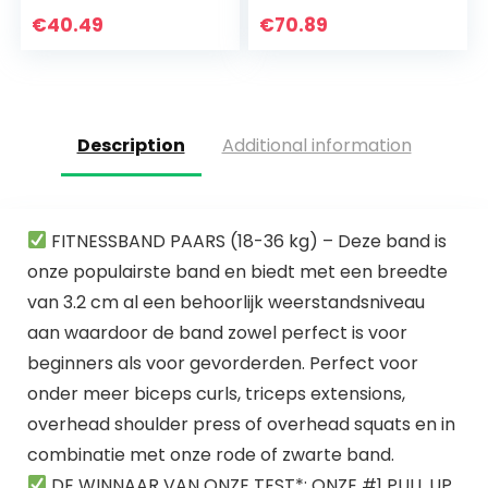
geweldig voor
kabelsysteem
Bicep Body Building
machine 2
€
40.49
€
70.89
en spierkracht…
trainingsmodi en
afneembare…
Description
Additional information
FITNESSBAND PAARS (18-36 kg) – Deze band is
onze populairste band en biedt met een breedte
van 3.2 cm al een behoorlijk weerstandsniveau
aan waardoor de band zowel perfect is voor
beginners als voor gevorderden. Perfect voor
onder meer biceps curls, triceps extensions,
overhead shoulder press of overhead squats en in
combinatie met onze rode of zwarte band.
DE WINNAAR VAN ONZE TEST*: ONZE #1 PULL UP