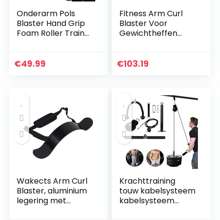
Onderarm Pols
Fitness Arm Curl
Blaster Hand Grip
Blaster Voor
Foam Roller Trainer
Gewichtheffen
Arm Kracht
Biceps Blaster en
Training Apparaat
Biceps Curl
Thuis Fitness
Ondersteuning
€
49.99
€
103.19
Apparatuur
voor Bodybuilding
Fire Team…
Wakects Arm Curl
Krachttraining
Blaster, aluminium
touw kabelsysteem
legering met
kabelsysteem
verstelbare riem
fitness riemschijf