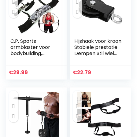
C.P. Sports
Hijshaak voor kraan
armblaster voor
Stabiele prestatie
bodybuilding,
Dempen Stil wiel
krachtsport en
Stevig en duurzaam
gewichtheffen,
accessoire voor
bicepstrainer,
fitnessapparatuur
€
29.99
€
22.79
triceps-bomber