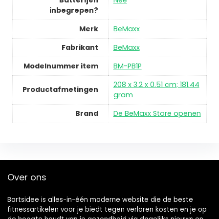
Batterijen
Nee
inbegrepen?
Merk
BeMaxx
Fabrikant
BeMaxx
Modelnummer item
BM-PB1P
208 x 3.2 x 0.51 cm; 181.44
Productafmetingen
gram
Brand
De BeMaxx Store openen
Over ons
Bartsidee is alles-in-één moderne website die de beste
fitnessartikelen voor je biedt tegen verloren kosten en je op