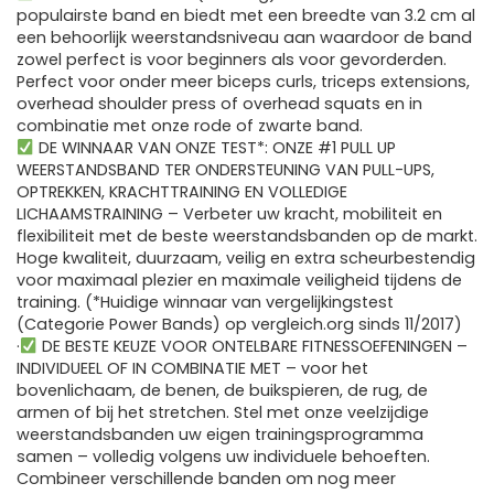
populairste band en biedt met een breedte van 3.2 cm al
een behoorlijk weerstandsniveau aan waardoor de band
zowel perfect is voor beginners als voor gevorderden.
Perfect voor onder meer biceps curls, triceps extensions,
overhead shoulder press of overhead squats en in
combinatie met onze rode of zwarte band.
DE WINNAAR VAN ONZE TEST*: ONZE #1 PULL UP
WEERSTANDSBAND TER ONDERSTEUNING VAN PULL-UPS,
OPTREKKEN, KRACHTTRAINING EN VOLLEDIGE
LICHAAMSTRAINING – Verbeter uw kracht, mobiliteit en
flexibiliteit met de beste weerstandsbanden op de markt.
Hoge kwaliteit, duurzaam, veilig en extra scheurbestendig
voor maximaal plezier en maximale veiligheid tijdens de
training. (*Huidige winnaar van vergelijkingstest
(Categorie Power Bands) op vergleich.org sinds 11/2017)
·
DE BESTE KEUZE VOOR ONTELBARE FITNESSOEFENINGEN –
INDIVIDUEEL OF IN COMBINATIE MET – voor het
bovenlichaam, de benen, de buikspieren, de rug, de
armen of bij het stretchen. Stel met onze veelzijdige
weerstandsbanden uw eigen trainingsprogramma
samen – volledig volgens uw individuele behoeften.
Combineer verschillende banden om nog meer