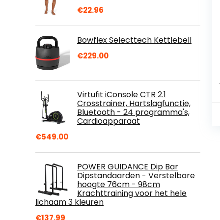
€
22.96
Bowflex Selecttech Kettlebell
€
229.00
Virtufit iConsole CTR 2.1
Crosstrainer, Hartslagfunctie,
Bluetooth - 24 programma's,
Cardioapparaat
€
549.00
POWER GUIDANCE Dip Bar
Dipstandaarden - Verstelbare
hoogte 76cm - 98cm
Krachttraining voor het hele
lichaam 3 kleuren
€
137.99