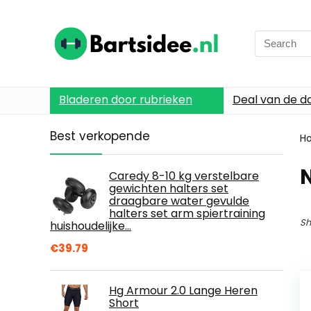
Search
for:
Bladeren door rubrieken
Deal van de d
Best verkopende
H
Caredy 8-10 kg verstelbare
gewichten halters set
draagbare water gevulde
halters set arm spiertraining
Sh
huishoudelijke…
€
39.79
Hg Armour 2.0 Lange Heren
Short