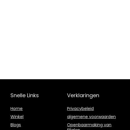
Snelle Links
Verklaringen
Home
Privacybeleid
Winkel
algemene voorwaarden
Blogs
Openbaarmaking van
filialen