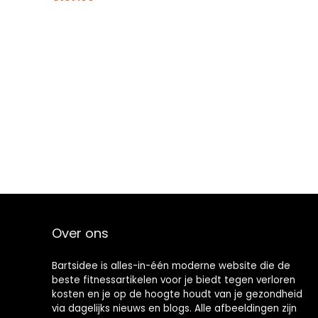
Over ons
Bartsidee is alles-in-één moderne website die de
beste fitnessartikelen voor je biedt tegen verloren
kosten en je op de hoogte houdt van je gezondheid
via dagelijks nieuws en blogs. Alle afbeeldingen zijn