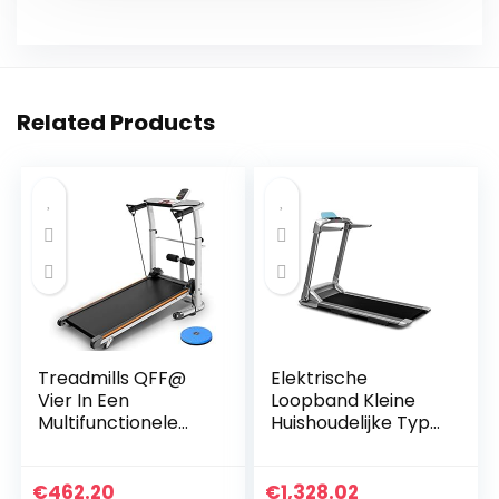
Related Products
Treadmills QFF@
Elektrische
Vier In Een
Loopband Kleine
Multifunctionele
Huishoudelijke Type
Niet-elektrische
Loopband
Pure Mechanische
Multifunctionele
Mini Vouwen
Loopband Ultra-stil
€
462.20
€
1,328.02