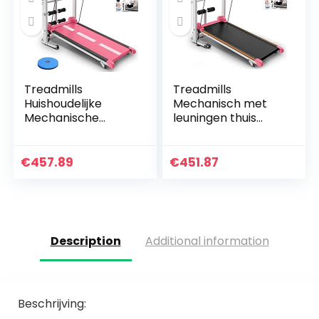
Treadmills
Treadmills
Huishoudelijke
Mechanisch met
Mechanische
leuningen thuis
Opvouwbare
wandelmachine
Wandelmachine
indoor
Thuis Fitness
sportuitrusting
€
457.89
€
451.87
Apparatuur Sport
fitnessapparatuur
Apparatuur
opvouwbare…
Aerobic…
Description
Additional information
Beschrijving: