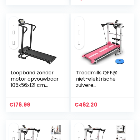
Fitness Wandelen
Schokabsorberend
Machine Pas…
e Folding…
Loopband zonder
Treadmills QFF@
motor opvouwbaar
niet-elektrische
105x56x121 cm
zuivere
zwart
mechanische vier
in een
multifunctionele
€
176.99
€
462.20
mini opvouwbare
fitness
loopmachine…