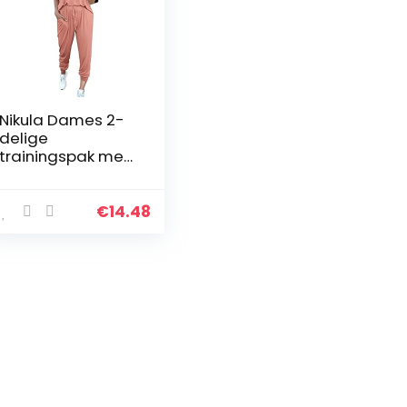
Nikula Dames 2-
delige
trainingspak met
korte mouwen
Loungewear Set
Plus Size Crew
€
14.48
Neck Sweatshirt
en trekkoord
Baggy…