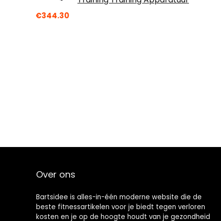
€
344.30
Over ons
Bartsidee is alles-in-één moderne website die de
beste fitnessartikelen voor je biedt tegen verloren
kosten en je op de hoogte houdt van je gezondheid