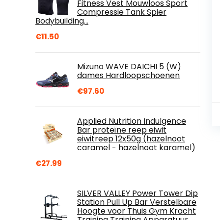
Fitness Vest Mouwloos Sport
Compressie Tank Spier
Bodybuilding…
€
11.50
Mizuno WAVE DAICHI 5 (W)
dames Hardloopschoenen
€
97.60
Applied Nutrition Indulgence
Bar proteïne reep eiwit
eiwitreep 12x50g (hazelnoot
caramel - hazelnoot karamel)
€
27.99
SILVER VALLEY Power Tower Dip
Station Pull Up Bar Verstelbare
Hoogte voor Thuis Gym Kracht
Training Training Apparatuur