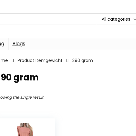
All categories
ag
Blogs
ome
Product Itemgewicht
390 gram
390 gram
owing the single result