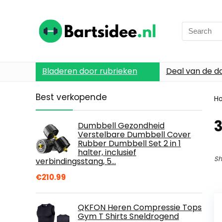
Search
for:
Bladeren door rubrieken
Deal van de d
Best verkopende
H
Dumbbell Gezondheid
Verstelbare Dumbbell Cover
Rubber Dumbbell Set 2 in 1
halter, inclusief
Sh
verbindingsstang, 5…
€
210.99
QKFON Heren Compressie Tops
Gym T Shirts Sneldrogend