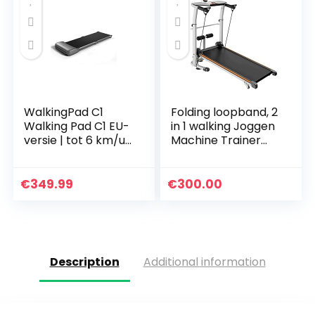
WalkingPad C1
Folding loopband, 2
Walking Pad C1 EU-
in 1 walking Joggen
versie | tot 6 km/u |
Machine Trainer
tot 100 kg | 749 W |
Apparatuur for
loopband Treadmill
Home Gym, 1.75HP
inklapbaar plat
met
€
349.99
€
300.00
elektrisch…
afstandsbediening
Speaker…
Description
Additional information