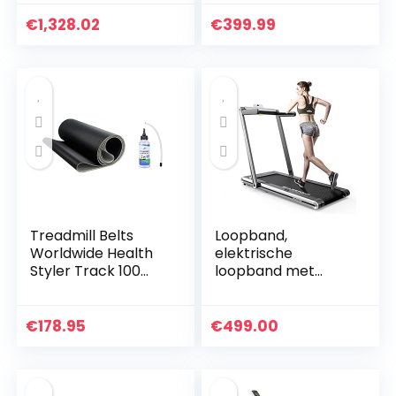
Multifunctionele
loopbanden voor
Loopband Ultra-stil
hardlopen, Led-
€
1,328.02
€
399.99
Schokabsorberend
loopband voor
e Folding…
thuis Hardlopen
Machine met…
Treadmill Belts
Loopband,
Worldwide Health
elektrische
Styler Track 100
loopband met
MT040P loopband
motor van 1400 W,
+ gratis siliconen
2 sportmodi van 1
olie
km/h tot 15 km/u,
€
178.95
€
499.00
plat slank
apparaat met…