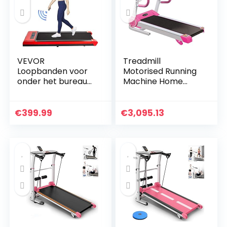
VEVOR
Treadmill
Loopbanden voor
Motorised Running
onder het bureau
Machine Home
Werkende
Fitness Gym Indoor
loopbanden voor
Use Folding
hardlopen, Led-
Treadmill Machine
€
399.99
€
3,095.13
loopband voor
Electric Fitness
thuis Hardlopen
Workout
Machine met…