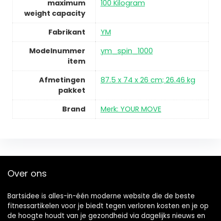
maximum
100 Kilogram
weight capacity
Fabrikant
YM
Modelnummer
ym_spin_1000
item
Afmetingen
87.5 x 74 x 26 cm; 26.46 kg
pakket
Brand
Merk: YOUR MOVE
Over ons
Bartsidee is alles-in-één moderne website die de beste
fitnessartikelen voor je biedt tegen verloren kosten en je op
de hoogte houdt van je gezondheid via dagelijks nieuws en