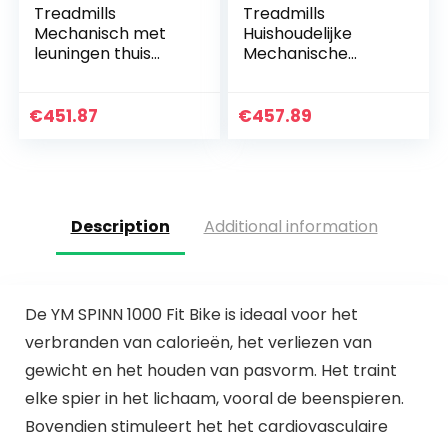
Treadmills
Treadmills
Mechanisch met
Huishoudelijke
leuningen thuis
Mechanische
wandelmachine
Opvouwbare
indoor
Wandelmachine
sportuitrusting
Thuis Fitness
€
451.87
€
457.89
fitnessapparatuur
Apparatuur Sport
opvouwbare…
Apparatuur
Aerobic…
Description
Additional information
De YM SPINN 1000 Fit Bike is ideaal voor het
verbranden van calorieën, het verliezen van
gewicht en het houden van pasvorm. Het traint
elke spier in het lichaam, vooral de beenspieren.
Bovendien stimuleert het het cardiovasculaire