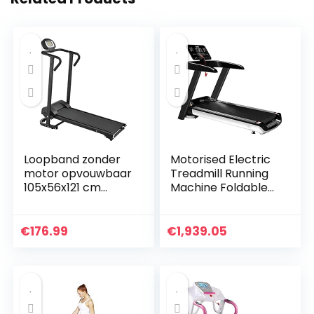
Loopband zonder
Motorised Electric
motor opvouwbaar
Treadmill Running
105x56x121 cm
Machine Foldable
zwart
Treadmill Electric
Fitness Exercise
Fitness Equipment
€
176.99
€
1,939.05
Low Noise…