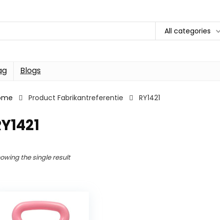
All categories
ag
Blogs
ome
Product Fabrikantreferentie
RY1421
Y1421
owing the single result