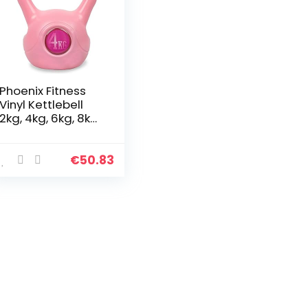
Phoenix Fitness
Vinyl Kettlebell
2kg, 4kg, 6kg, 8kg,
10kg, 12kg, 16kg,
20kg – zwaar
gewicht
€
50.83
waterkoker Bell
voor thuis…