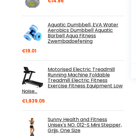
€
14.86
Aquatic Dumbbell, EVA Water
Aerobics Dumbbell Aquatic
Barbell Aqua Fitness
Zwembadoefening
€
19.01
Motorised Electric Treadmill
Running Machine Foldable
Treadmill Electric Fitness
Exercise Fitness Equipment Low
Noise…
€
1,939.05
Sunny Health and Fitness
Unisex's NO. 012-S Mini Stepper,
Grijs, One Size