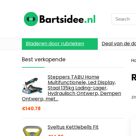
Search
for:
Bladeren door rubrieken
Deal van de d
Best verkopende
H
R
Steppers TABU Home
Multifunctionele, Led Display,
Staal 135kg Lading-Lager,
Hydraulisch Ontwerp, Dempen
Sh
Ontwerp, met…
€
140.78
Sveltus Kettlebells Fit