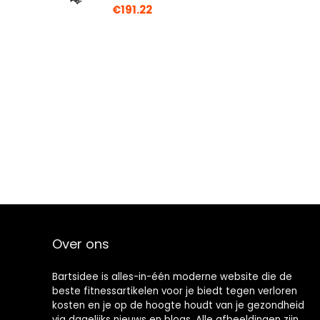
€
191.22
Over ons
Bartsidee is alles-in-één moderne website die de
beste fitnessartikelen voor je biedt tegen verloren
kosten en je op de hoogte houdt van je gezondheid
via dagelijks nieuws en blogs. Alle afbeeldingen zijn