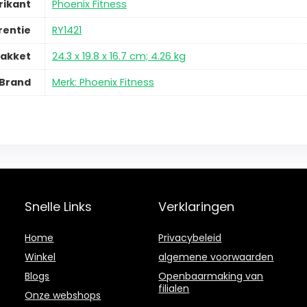
rikant
Phoenix Fitness
rentie
RY1421
pakket
24.3 x 19.8 x 16.7 cm; 4.26 kg
Brand
Merk: Phoenix Fitness
Snelle Links
Verklaringen
Home
Privacybeleid
Winkel
algemene voorwaarden
Blogs
Openbaarmaking van
filialen
Onze webshops