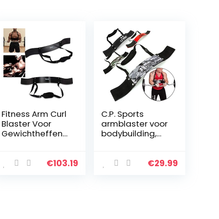
Fitness Arm Curl
C.P. Sports
Blaster Voor
armblaster voor
Gewichtheffen
bodybuilding,
Biceps Blaster
krachtsport en
en Biceps Curl
gewichtheffen,
Ondersteuning
bicepstrainer,
€
103.19
€
29.99
voor
triceps-bomber
Bodybuilding
Fire Team…