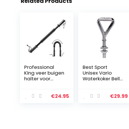
Related Products
Professional
Best Sport
King veer buigen
Unisex Vario
halter voor
Waterkoker Bell,
krachttraining
Meerkleurig,
fitness training
Medium
arm trainer;
€
24.95
€
29.99
buigbare
flexibele veer
halter