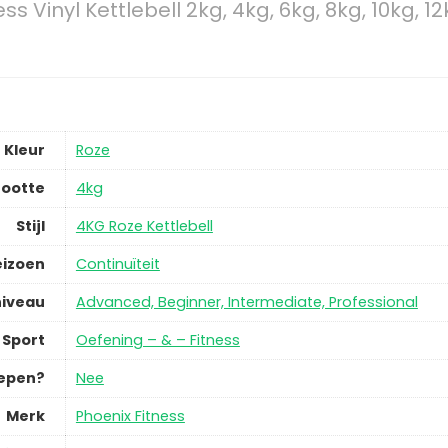
ss Vinyl Kettlebell 2kg, 4kg, 6kg, 8kg, 10kg, 
Kleur
Roze
ootte
4kg
Stijl
4KG Roze Kettlebell
eizoen
Continuïteit
niveau
Advanced, Beginner, Intermediate, Professional
Sport
Oefening – & – Fitness
repen?
Nee
Merk
Phoenix Fitness