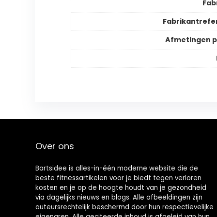
Fab
Fabrikantrefe
Afmetingen 
Over ons
Bartsidee is alles-in-één moderne website die de
beste fitnessartikelen voor je biedt tegen verloren
kosten en je op de hoogte houdt van je gezondheid
via dagelijks nieuws en blogs. Alle afbeeldingen zijn
auteursrechtelijk beschermd door hun respectievelijke
eigenaren. Alle geciteerde inhoud is afgeleid van hun