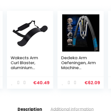
Wakects Arm
Dedeka Arm
Curl Blaster,
Oefeningen, Arm
aluminium
Machine
legering met
Workout
verstelbare riem
Systeem, 4 In 1
geweldig voor
Power Twister
€
40.49
€
62.09
Bicep Body
Borst Expander
Building en
Verstelbare
spierkracht…
Sterkte Trainer
Pull…
Description
Additional information