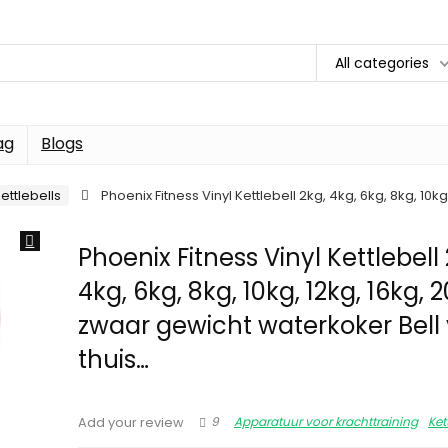
All categories
ag
Blogs
ettlebells
Phoenix Fitness Vinyl Kettlebell 2kg, 4kg, 6kg, 8kg, 10
Phoenix Fitness Vinyl Kettlebell 
4kg, 6kg, 8kg, 10kg, 12kg, 16kg, 
zwaar gewicht waterkoker Bell
thuis…
9
Apparatuur voor krachttraining
Ket
Add your review