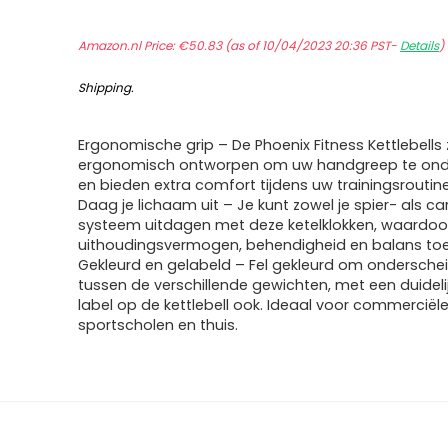
Amazon.nl Price:
€
50.83
(as of 10/04/2023 20:36 PST-
Details
)
Shipping
.
Ergonomische grip – De Phoenix Fitness Kettlebells z
ergonomisch ontworpen om uw handgreep te ond
en bieden extra comfort tijdens uw trainingsroutine
Daag je lichaam uit – Je kunt zowel je spier- als ca
systeem uitdagen met deze ketelklokken, waardoor 
uithoudingsvermogen, behendigheid en balans to
Gekleurd en gelabeld – Fel gekleurd om ondersche
tussen de verschillende gewichten, met een duideli
label op de kettlebell ook. Ideaal voor commerciël
sportscholen en thuis.