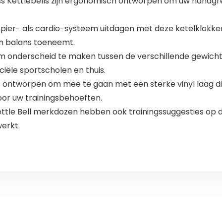
ss Kettlebells zijn ergonomisch ontworpen om uw handgr
 spier- als cardio-systeem uitdagen met deze ketelklokke
n balans toeneemt.
m onderscheid te maken tussen de verschillende gewichte
iële sportscholen en thuis.
s ontworpen om mee te gaan met een sterke vinyl laag di
oor uw trainingsbehoeften.
ettle Bell merkdozen hebben ook trainingssuggesties op
erkt.