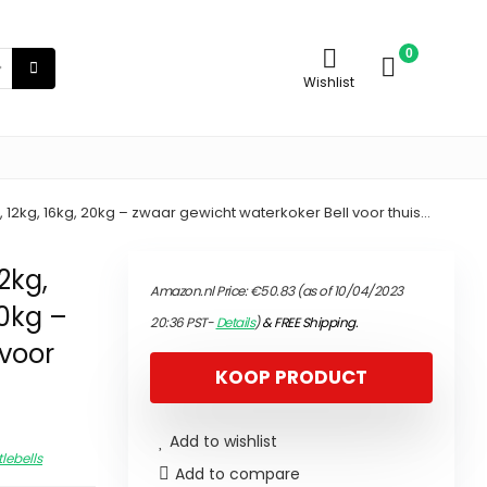
0
Wishlist
kg, 12kg, 16kg, 20kg – zwaar gewicht waterkoker Bell voor thuis…
2kg,
Amazon.nl Price:
€
50.83
(as of 10/04/2023
20kg –
20:36 PST-
Details
)
&
FREE Shipping
.
 voor
KOOP PRODUCT
Add to wishlist
tlebells
Add to compare