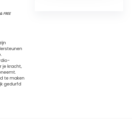
&
FREE
ijn
ersteunen
.
rdio-
je kracht,
eneemt.
id te maken
jk gedurfd
e