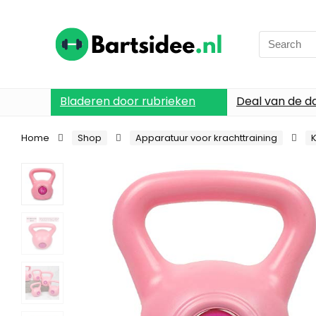
Search
for:
Bladeren door rubrieken
Deal van de d
Home
Shop
Apparatuur voor krachttraining
K