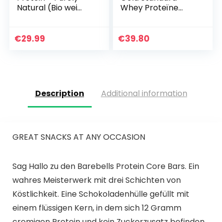
Natural (Bio wei
Whey Proteïne
eiwitten) – 80%
Poeder voor
Eiwit, 500 gram, van
Spieropbouw en
Gras Gevoerde
Herstel met
€
29.99
€
39.80
Koeien, zonder…
Natuurlijk
Voorkomende
Glutamine en…
Description
Additional information
GREAT SNACKS AT ANY OCCASION
Sag Hallo zu den Barebells Protein Core Bars. Ein
wahres Meisterwerk mit drei Schichten von
Köstlichkeit. Eine Schokoladenhülle gefüllt mit
einem flüssigen Kern, in dem sich 12 Gramm
cremigen Protein und kein Zuckerzusatz befinden.