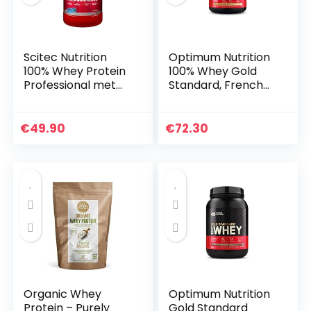
Scitec Nutrition
Optimum Nutrition
100% Whey Protein
100% Whey Gold
Professional met
Standard, French
extra aminozuren
Vanilla Crème, 5lbs
en
spijsverteringsenzy
€
49.90
€
72.30
men, glutenvrij, 920
g…
Organic Whey
Optimum Nutrition
Protein – Purely
Gold Standard