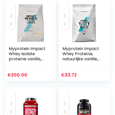
Myprotein Impact
Myprotein Impact
Whey Isolate
Whey Proteïne,
proteïne vanilla,
natuurlijke vanille,
per stuk verpakt (1
1.000 g
x 2500 g)
€
200.00
€
33.72