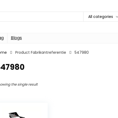
All categories
ag
Blogs
ome
Product Fabrikantreferentie
547980
547980
owing the single result