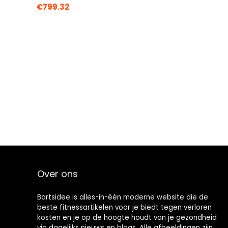
€
799.32
Over ons
Bartsidee is alles-in-één moderne website die de
beste fitnessartikelen voor je biedt tegen verloren
kosten en je op de hoogte houdt van je gezondheid
via dagelijks nieuws en blogs. Alle afbeeldingen zijn