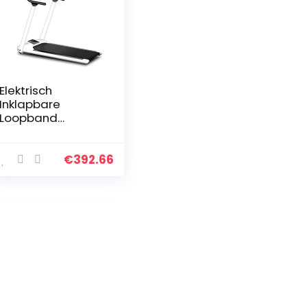
Elektrisch
Inklapbare
Loopband
Draagbare
Huishoudelijke
Stille Elektrische
€
392.66
Mechanische
Loopband Met
LCD-display
Indoor…