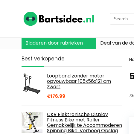
Search
for:
Bladeren door rubrieken
Deal van de d
Best verkopende
H
Loopband zonder motor
opvouwbaar 105x56x121 cm
zwart
€
176.99
Sh
CKR Elektronische Display
Fitness Bike met Roller
Gemakkelijk te Accommoderen
Spinning Bike, Verhoog Opslag