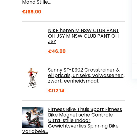
Mand Stille…
€
185.00
NIKE heren M NSW CLUB PANT
OH JSY M NSW CLUB PANT OH
JSY
€
46.00
Sunny SF-E902 Crosstrainer &
ellipticals, uniseks, volwassenen,
zwart, eenheidsmaat
€
112.14
Fitness Bike Thuis Sport Fitness
Bike Magnetische Controle
Ultra-stille Indoor
Gewichtsverlies Spinning Bike
Variabele…