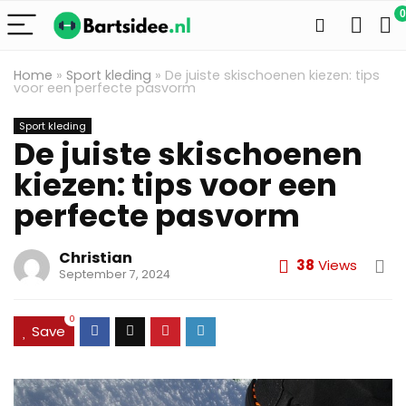
0
Home
»
Sport kleding
»
De juiste skischoenen kiezen: tips
voor een perfecte pasvorm
Sport kleding
De juiste skischoenen
kiezen: tips voor een
perfecte pasvorm
Christian
38
Views
September 7, 2024
0
Save