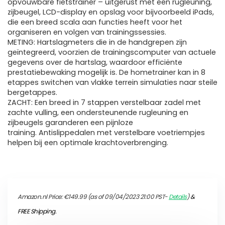
opvouwbare fietstrainer – uitgerust met een rugleuning,
zijbeugel, LCD-display en opslag voor bijvoorbeeld iPads,
die een breed scala aan functies heeft voor het
organiseren en volgen van trainingssessies.
METING: Hartslagmeters die in de handgrepen zijn
geïntegreerd, voorzien de trainingscomputer van actuele
gegevens over de hartslag, waardoor efficiënte
prestatiebewaking mogelijk is. De hometrainer kan in 8
etappes switchen van vlakke terrein simulaties naar steile
bergetappes.
ZACHT: Een breed in 7 stappen verstelbaar zadel met
zachte vulling, een ondersteunende rugleuning en
zijbeugels garanderen een pijnloze
training. Antislippedalen met verstelbare voetriempjes
helpen bij een optimale krachtoverbrenging.
Amazon.nl Price:
€
149.99
(as of 09/04/2023 21:00 PST-
Details
)
&
FREE Shipping
.