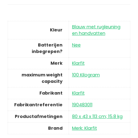
Blauw met rugleuning
Kleur
en handvatten
Batterijen
Nee
inbegrepen?
Merk
Klarfit
maximum weight
100 Kilogram
capacity
Fabrikant
Klarfit
Fabrikantreferentie
190483011
Productafmetingen
80 x 43 x 113 cm; 15.8 kg
Brand
Merk: Klarfit