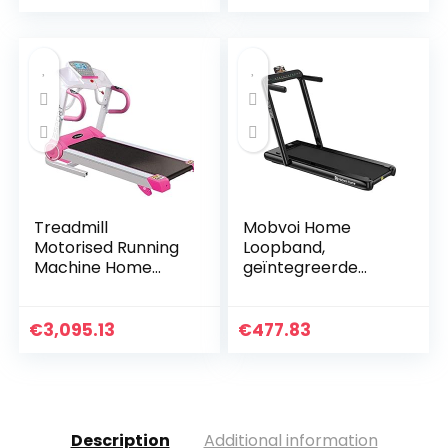
Mechanische
app-besturing,
Loopband Met
display, 12
LCD-display
programma…
Indoor…
Treadmill
Mobvoi Home
Motorised Running
Loopband,
Machine Home
geïntegreerde
Fitness Gym Indoor
bluetooth-
Use Folding
luidspreker,
Treadmill Machine
afstandsbediening,
€
3,095.13
€
477.83
Electric Fitness
wandel- en
Workout
loopband, voor…
Description
Additional information