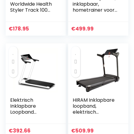
Worldwide Health
inklapbaar,
Styler Track 100
hometrainer voor
MT040P loopband
looptraining met
+ gratis siliconen
app-bediening, 12
olie
programma’s
€
178.95
€
499.99
Elektrisch
HIRAM Inklapbare
Inklapbare
loopband,
Loopband
elektrisch
Draagbare
fitnessapparaat,
Huishoudelijke Stille
hometrainer,
Elektrische
speedrunner met
€
392.66
€
509.99