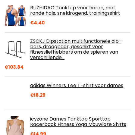
BUZHIDAO Tanktop voor heren, met
ronde hals, sneldrogend, trainingsshirt
€
4.40
ZSCKJ Dipstation multifunctionele dip-
bars, draagbaar, geschikt voor
fitnessliefhebbers om de spieren van
verschillende…
€
103.84
adidas Winners Tee T-shirt voor dames
€
18.29
icyzone Dames Tanktop Sporttop
Racerback Fitness Yoga Mouwloze Shirts
€
14.99