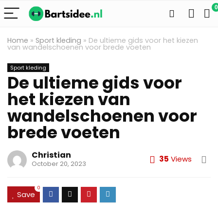
0
Home
»
Sport kleding
»
De ultieme gids voor het kiezen
van wandelschoenen voor brede voeten
Sport kleding
De ultieme gids voor
het kiezen van
wandelschoenen voor
brede voeten
Christian
35
Views
October 20, 2023
0
Save