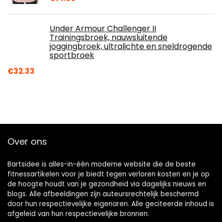
Under Armour Challenger II
Trainingsbroek, nauwsluitende
joggingbroek, ultralichte en sneldrogende
sportbroek
€
32.33
Over ons
Bartsidee is alles-in-één moderne website die de beste
fitnessartikelen voor je biedt tegen verloren kosten en je op
de hoogte houdt van je gezondheid via dagelijks nieuws en
blogs. Alle afbeeldingen zijn auteursrechtelijk beschermd
door hun respectievelijke eigenaren. Alle geciteerde inhoud is
afgeleid van hun respectievelijke bronnen.