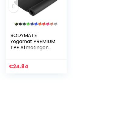
BODYMATE
Yogamat PREMIUM
TPE Afmetingen
183cmx61cm Dikte
6mm – getest op
schadelijke stoffen
€
24.84
door SGS, vrij van
ftalaten…