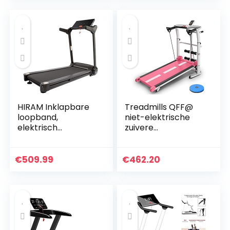
thuis Hardlopen
Speaker…
Machine met…
HIRAM Inklapbare
Treadmills QFF@
loopband,
niet-elektrische
elektrisch
zuivere
fitnessapparaat,
mechanische vier
hometrainer,
in een
speedrunner met
multifunctionele
€
509.99
€
462.20
app-besturing,
mini opvouwbare
display, 12
fitness
programma…
loopmachine…