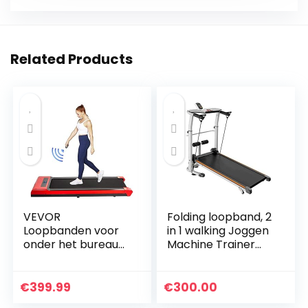
Related Products
VEVOR
Folding loopband, 2
Loopbanden voor
in 1 walking Joggen
onder het bureau
Machine Trainer
Werkende
Apparatuur for
loopbanden voor
Home Gym, 1.75HP
hardlopen, Led-
met
€
399.99
€
300.00
loopband voor
afstandsbediening