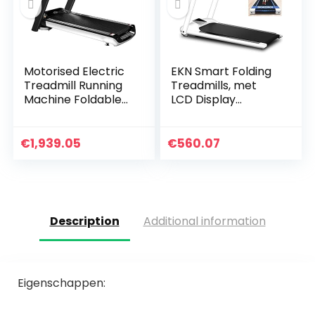
Motorised Electric
EKN Smart Folding
Treadmill Running
Treadmills, met
Machine Foldable
LCD Display
Treadmill Electric
Running Machine,
Fitness Exercise
Bluetooth Speaker,
Fitness Equipment
met
€
1,939.05
€
560.07
Low Noise…
Apparaathouder,
Schokabsorptie
en…
Description
Additional information
Eigenschappen: