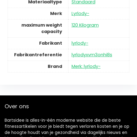
Materiaaltype
Standaard
Merk
Lyrlody-
maximum weight
120 Kilogram
capacity
Fabrikant
lyrlody-
Fabrikantreferentie
lyrlodyxvm3onhi8s
Brand
Merk: lyrlody-
Over ons
Bartsidee is alles-in-één moderne website die de beste
fitnessartikelen voor je biedt tegen verloren kosten en je op
de hoogte houdt van je gezondheid via dagelijks nieuws en