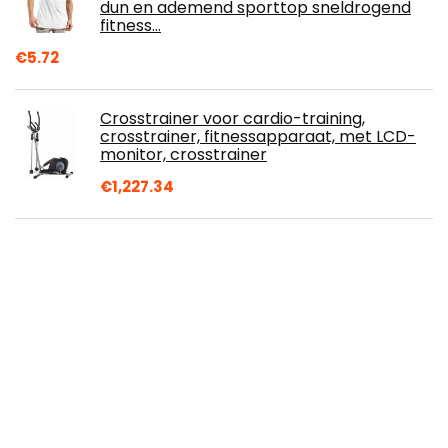
dun en ademend sporttop sneldrogend
fitness…
€
5.72
Crosstrainer voor cardio-training,
crosstrainer, fitnessapparaat, met LCD-
monitor, crosstrainer
€
1,227.34
Scitec Nutrition 100% Whey Protein
Professional met extra aminozuren en
spijsverteringsenzymen, glutenvrij, 5 kg…
€
118.90
SONGMICS Halters, set van 2, korte
halters met matte coating van neopreen,
antislip, fitness, krachttraining, voor thuis…
€
18.99