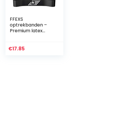
FFEXS
optrekbanden –
Premium latex
banden voor Pull
Ups Chin Ups
Stretching
€
17.85