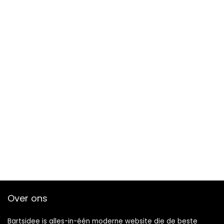
Over ons
Bartsidee is alles-in-één moderne website die de beste