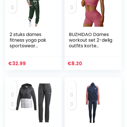
2 stuks dames
BUZHIDAO Dames
fitness yoga pak
workout set 2-delig
sportswear
outfits korte
joggingbroek pak
mouwen naadloze
gevoerde beha
fitnesstop + hoge
gym push-up
taille yoga shorts
€
32.99
€
8.20
oefening leggings
trainingspak sets…
pak vrouwen
home…