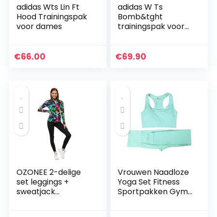
adidas Wts Lin Ft
adidas W Ts
Hood Trainingspak
Bomb&tght
voor dames
trainingspak voor
dames
€
66.00
€
69.90
OZONEE 2-delige
Vrouwen Naadloze
set leggings +
Yoga Set Fitness
sweatjack
Sportpakken Gym
joggingpak
Kleding Fitness
sportleggings
Lange Mouw Crop