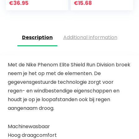
joggingpak
Shirts Hoge Taille
€
36.95
€
15.68
trainingspak
Running Leggings…
sportpak
vrijetijdspak…
Description
Additional information
Met de Nike Phenom Elite Shield Run Division broek
neem je het op met de elementen. De
gegevensgestuurde technologie zorgt voor
regen- en windbestendige eigenschappen en
houdt je op je loopafstanden ook bij regen
aangenaam droog.
Machinewasbaar
Hoog draagcomfort