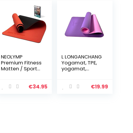
NEOLYMP
L LONGANCHANG
Premium Fitness
Yogamat, TPE,
Matten / Sport
yogamat,
Matten
gymnastiekmat,
sportmat,
fitnessmat,
€
34.95
€
19.99
antislip, turnmat
voor natuurlijk
rubber, yoga…