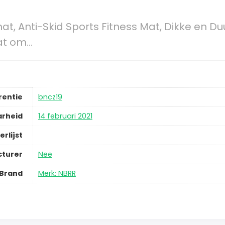
t, Anti-Skid Sports Fitness Mat, Dikke en 
Mat om…
rentie
bncz19
arheid
14 februari 2021
erlijst
cturer
Nee
Brand
Merk: NBRR