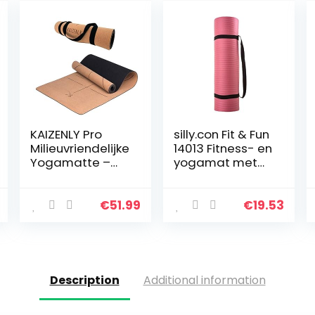
KAIZENLY Pro
silly.con Fit & Fun
Milieuvriendelijke
14013 Fitness- en
Yogamatte –
yogamat met
Natuurlijke Kurk,
draagriem, roze,
Uitstekende Grip
gemaakt van
– Yoga Mat met
nitrilbutadieenru
€
51.99
€
19.53
Draagband –
bber (NBR), circa
Voor Yoga…
173 x…
Description
Additional information