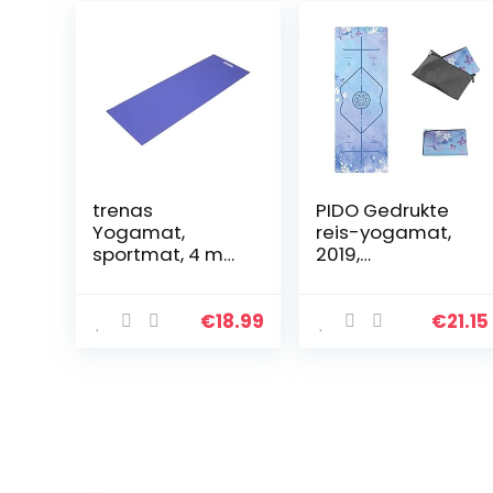
trenas
PIDO Gedrukte
Yogamat,
reis-yogamat,
sportmat, 4 mm
2019,
en 6 mm,
bijgewerkte
antislip en
versie, eco-
huidvriendelijke
suède rubber,
€
18.99
€
21.15
gymnastiekmat,
lichte
173 x 60 cm
reisyogamat,
antislip, voor
yoga, studio…