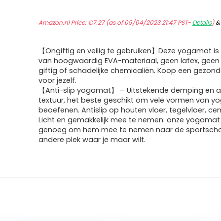
Amazon.nl Price:
€
7.27
(as of 09/04/2023 21:47 PST-
Details
)
【Ongiftig en veilig te gebruiken】Deze yogamat i
van hoogwaardig EVA-materiaal, geen latex, geen 
giftig of schadelijke chemicaliën. Koop een gezo
voor jezelf.
【Anti-slip yogamat】 – Uitstekende demping en an
textuur, het beste geschikt om vele vormen van yo
beoefenen. Antislip op houten vloer, tegelvloer, ce
Licht en gemakkelijk mee te nemen: onze yogamat i
genoeg om hem mee te nemen naar de sportscho
andere plek waar je maar wilt.