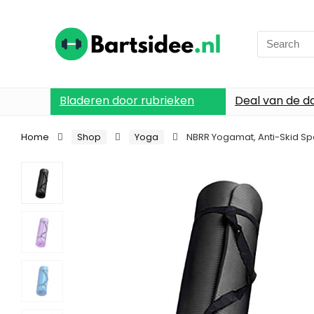
Search
for:
Bladeren door rubrieken
Deal van de d
Home
Shop
Yoga
NBRR Yogamat, Anti-Skid Spo