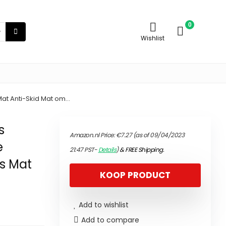
0
Wishlist
Mat Anti-Skid Mat om…
s
Amazon.nl Price:
€
7.27
(as of 09/04/2023
e
21:47 PST-
Details
)
&
FREE Shipping
.
ss Mat
KOOP PRODUCT
Add to wishlist
Add to compare