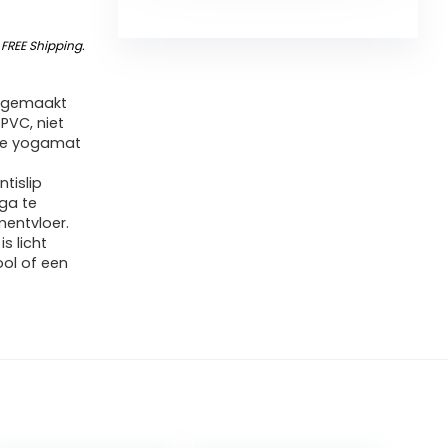
&
FREE Shipping
.
s gemaakt
PVC, niet
nde yogamat
tislip
ga te
mentvloer.
s licht
ol of een