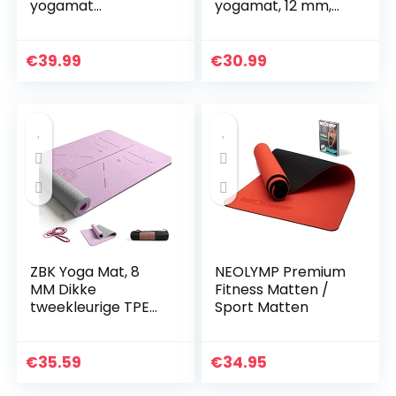
yogamat
yogamat, 12 mm,
pilatesmat
NBR
gymnastiekmat |
(nitrilbutadieenrub
185 x 60 cm of 190 x
ber), met
€
39.99
€
30.99
100 cm | 1 of 1,5 cm
draagriem, extra
dikte | getest op…
dik, antislip,
ftalaatvrij…
ZBK Yoga Mat, 8
NEOLYMP Premium
MM Dikke
Fitness Matten /
tweekleurige TPE
Sport Matten
Body Guide Mat,
Houding Lijn Yoga
Mat, Verbreed En
€
35.59
€
34.95
Dikke Fitness Mat,
Dans Mat…