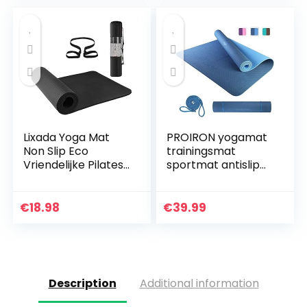
Lixada Yoga Mat
PROIRON yogamat
Non Slip Eco
trainingsmat
Vriendelijke Pilates
sportmat antislip
Oefening Mat
fitnessmat TPE
Fitness Gymnastiek
materiaal, Pilates
Mat met
mat, 183 x 66 x 0,6
€
18.98
€
39.99
Draagbare Sling
cm / 183 x 80 x 0,6…
voor Fitness…
Description
Additional information