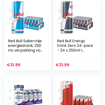
Red Bull Suikervrije
Red Bull Energy
energiedrank, 250
Drink Zero 24-pack
ml, verpakking van
– 24 x 250ml I
24
Suikervrije
Energiedrank I
Wereldwijd
€
31.99
€
31.99
Gewaardeerd door
Topsporters I…