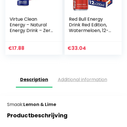
Virtue Clean
Red Bull Energy
Energy – Natural
Drink Red Edition,
Energy Drink – Zero
Watermeloen, 12-
Sugar, Zero
pack – 12 x 250ml I
Calories (Berries,
Energiedrank met
12x250ml)
Frisse
€
17.88
€
33.04
Watermeloensmaa
k I…
Description
Additional information
Smaak:
Lemon & Lime
Productbeschrijving