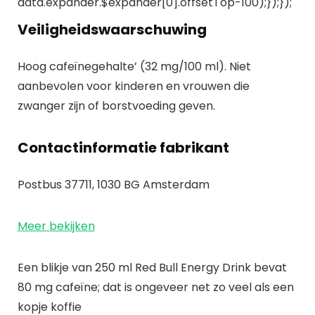
data.expander.$expander[0].offsetTop-100);});});
Veiligheidswaarschuwing
Hoog cafeïnegehalte’ (32 mg/100 ml). Niet
aanbevolen voor kinderen en vrouwen die
zwanger zijn of borstvoeding geven.
Contactinformatie fabrikant
Postbus 37711, 1030 BG Amsterdam
Meer bekijken
Een blikje van 250 ml Red Bull Energy Drink bevat
80 mg cafeïne; dat is ongeveer net zo veel als een
kopje koffie