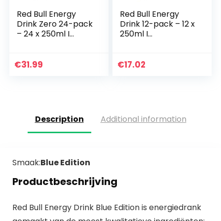
Red Bull Energy
Red Bull Energy
Drink Zero 24-pack
Drink 12-pack – 12 x
– 24 x 250ml I
250ml I
Suikervrije
Koolzuurhoudende
Energiedrank I
Energiedrank I
Wereldwijd
Wereldwijd
€
31.99
€
17.02
Gewaardeerd door
Gewaardeerd door
Topsporters I…
Topsporters I…
Description
Additional information
Smaak:
Blue Edition
Productbeschrijving
Red Bull Energy Drink Blue Edition is energiedrank