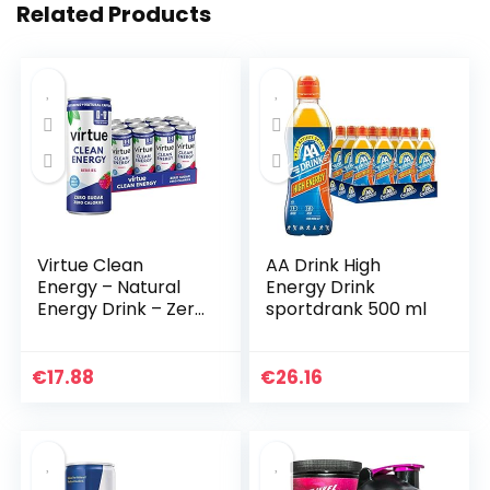
Related Products
Virtue Clean
AA Drink High
Energy – Natural
Energy Drink
Energy Drink – Zero
sportdrank 500 ml
Sugar, Zero
Calories (Berries,
12x250ml)
€
17.88
€
26.16