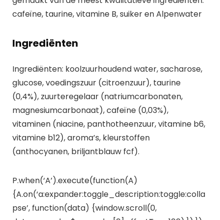
gemaakt van de meest kwalitatieve ingrediënten:
cafeïne, taurine, vitamine B, suiker en Alpenwater
Ingrediënten
Ingrediënten: koolzuurhoudend water, sacharose,
glucose, voedingszuur (citroenzuur), taurine
(0,4%), zuurteregelaar (natriumcarbonaten,
magnesiumcarbonaat), cafeïne (0,03%),
vitaminen (niacine, panthotheenzuur, vitamine b6,
vitamine b12), aroma’s, kleurstoffen
(anthocyanen, briljantblauw fcf).
P.when(‘A’).execute(function(A)
{A.on(‘a:expander:toggle_description:toggle:colla
pse’, function(data) {window.scroll(0,