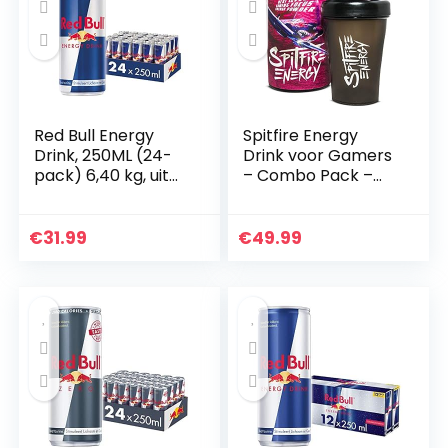
Red Bull Energy
Spitfire Energy
Drink, 250ML (24-
Drink voor Gamers
pack) 6,40 kg, uit
– Combo Pack –
Oostenrijk
Tub 500gr Gaming
Energy Powder –
Incl Pro Shaker –
€
31.99
€
49.99
Bosvruchten
Smaak…