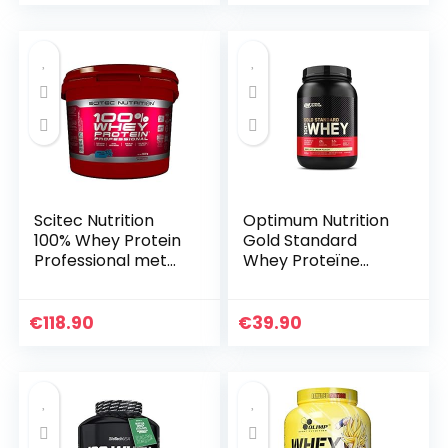
Beschermt spieren
en helpt…
Scitec Nutrition
Optimum Nutrition
100% Whey Protein
Gold Standard
Professional met
Whey Proteïne
extra aminozuren
Poeder voor
en
Spieropbouw en
spijsverteringsenzy
Herstel met
€
118.90
€
39.90
men, glutenvrij, 5
Natuurlijk
kg…
Voorkomende
Glutamine en…