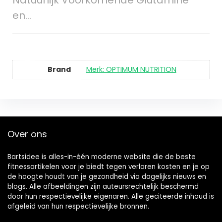
Natuurlijk Voorkomende Glutamine
en…
Brand
Merk: OPTIMUM NUTRITION
Over ons
Bartsidee is alles-in-één moderne website die de beste
fitnessartikelen voor je biedt tegen verloren kosten en je op
de hoogte houdt van je gezondheid via dagelijks nieuws en
blogs. Alle afbeeldingen zijn auteursrechtelijk beschermd
door hun respectievelijke eigenaren. Alle geciteerde inhoud is
afgeleid van hun respectievelijke bronnen.