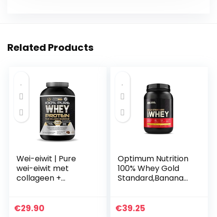
Related Products
Wei-eiwit | Pure
Optimum Nutrition
wei-eiwit met
100% Whey Gold
collageen +
Standard,Banana
magnesium |
Cream,2lb (0.9 kg)
Versterkt en
vergroot de
€
29.90
€
39.25
spiermassa |