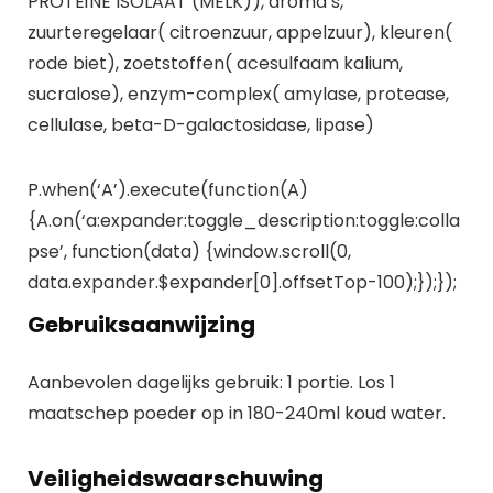
PROTEïNE ISOLAAT (MELK)), aroma’s,
zuurteregelaar( citroenzuur, appelzuur), kleuren(
rode biet), zoetstoffen( acesulfaam kalium,
sucralose), enzym-complex( amylase, protease,
cellulase, beta-D-galactosidase, lipase)
P.when(‘A’).execute(function(A)
{A.on(‘a:expander:toggle_description:toggle:colla
pse’, function(data) {window.scroll(0,
data.expander.$expander[0].offsetTop-100);});});
Gebruiksaanwijzing
Aanbevolen dagelijks gebruik: 1 portie. Los 1
maatschep poeder op in 180-240ml koud water.
Veiligheidswaarschuwing