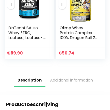
BioTechUSA Iso
Olimp Whey
Whey ZERO,
Protein Complex
Lactose, Lactose-,
100% Dragon Ball Z
gluten- en suikervrij
Limited Edition ,
premium wei-
Blueberry, 2270 g
eiwitisolaat, 2.27 kg,
Dose
€
89.90
€
50.74
Tiramisu
Description
Additional information
Productbeschrijving