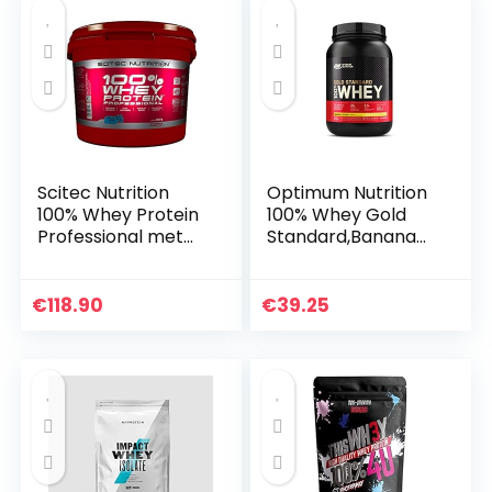
Scitec Nutrition
Optimum Nutrition
100% Whey Protein
100% Whey Gold
Professional met
Standard,Banana
extra aminozuren
Cream,2lb (0.9 kg)
en
spijsverteringsenzy
€
118.90
€
39.25
men, glutenvrij, 5
kg…