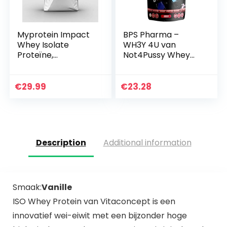
Myprotein Impact
BPS Pharma –
Whey Isolate
WH3Y 4U van
Proteïne,
Not4Pussy Whey
natuurlijke
Protein met Isolaat
chocolade, 1000 g
+ 1000g (Blueberry
Muffin Style)
€
29.99
€
23.28
Description
Additional information
Smaak:
Vanille
ISO Whey Protein van Vitaconcept is een
innovatief wei-eiwit met een bijzonder hoge