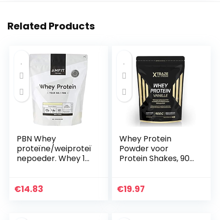
Related Products
PBN Whey
Whey Protein
proteïne/weiproteï
Powder voor
nepoeder. Whey 1
Protein Shakes, 900
kg banana
g Protein + Isolate
met BCAA, Pure,
Natuurlijk
€
14.83
€
19.97
Supplement
zonder Additieven…