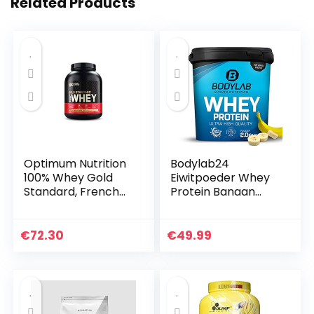
Related Products
Optimum Nutrition
Bodylab24
100% Whey Gold
Eiwitpoeder Whey
Standard, French
Protein Banaan
Vanilla Crème, 5lbs
2kg, eiwitshake
voor krachttraining
en fitness, Whey
€
72.30
€
49.99
poeder kan
spieropbouw…