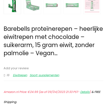
Barebells proteïnerepen – heerlijke
eiwitrepen met chocolade –
suikerarm, 15 gram eiwit, zonder
palmolie – Vegan…
Add your review
16
Eiwitrepen
Sport-supplementen
Amazon.nl Price:
€
24.99
(as of 09/04/2023 21:33 PST-
Details
)
&
FREE
Shipping
.