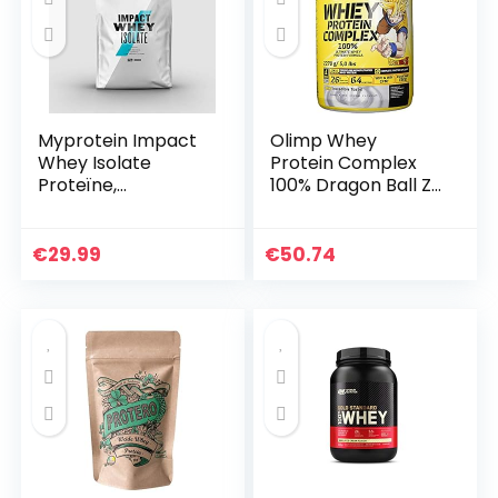
Myprotein Impact
Olimp Whey
Whey Isolate
Protein Complex
Proteïne,
100% Dragon Ball Z
natuurlijke
Limited Edition ,
chocolade, 1000 g
Blueberry, 2270 g
Dose
€
29.99
€
50.74