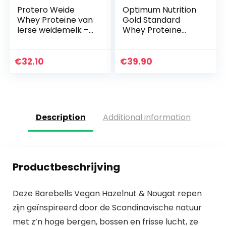
Protero Weide
Optimum Nutrition
Whey Proteïne van
Gold Standard
Ierse weidemelk –
Whey Proteïne
Primaal (Vanille
Poeder voor
1kg)
Spieropbouw en
Herstel met
€
32.10
€
39.90
Natuurlijk
Voorkomende
Glutamine en…
Description
Additional information
Productbeschrijving
Deze Barebells Vegan Hazelnut & Nougat repen
zijn geïnspireerd door de Scandinavische natuur
met z’n hoge bergen, bossen en frisse lucht, ze