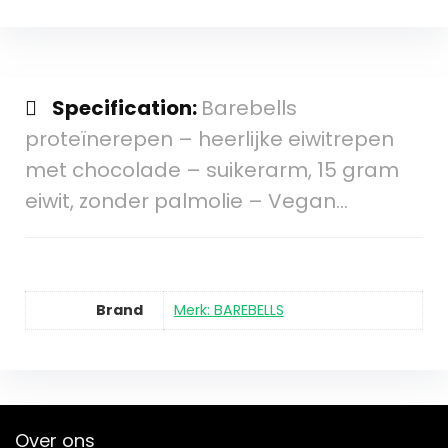
Specification:
Barebells
proteïnerepen – heerlijke eiwitrepen
met chocolade – suikerarm, 15 gram
eiwit, zonder palmolie – Vegan…
Brand
Merk: BAREBELLS
Over ons