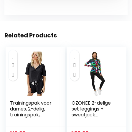
Related Products
Trainingspak voor
OZONEE 2-delige
dames, 2-delig,
set leggings +
trainingspak,
sweatjack
fitness, yogaset,
joggingpak
ribbed, stretchy
sportleggings