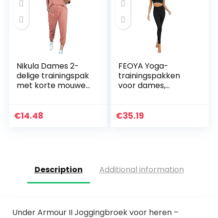
Nikula Dames 2-
FEOYA Yoga-
delige trainingspak
trainingspakken
met korte mouwen
voor dames,
Loungewear Set
naadloze 2-delige
Plus Size Crew Neck
outfits, fitness,
Sweatshirt en
workout, sport,
€
14.48
€
35.19
trekkoord Baggy…
beha, leggings, set,
stretch…
Description
Additional information
Under Armour II Joggingbroek voor heren –