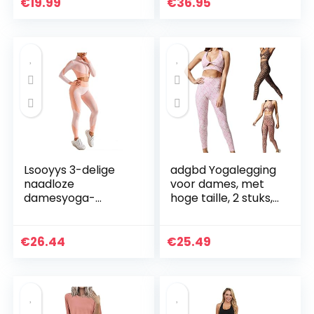
sportpak, top +
joggingpak
€
19.99
€
36.95
leggings…
trainingspak
sportpak
vrijetijdspak…
Lsooyys 3-delige
adgbd Yogalegging
naadloze
voor dames, met
damesyoga-
hoge taille, 2 stuks,
kleding,
met hoge taille
trainingskleding,
zacht, comfortabel
€
26.44
€
25.49
en sneldrogend,
fitnesskleding…