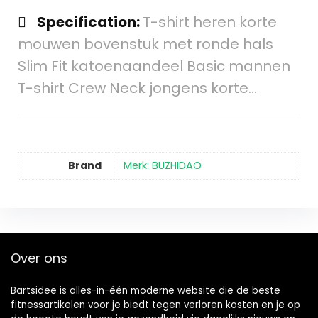
Specification:
T-shirt heren korte
mouwen bovenstuk met ronde hals
Slim Fit katoenaandeel Basic mannen
T-shirt Crew Neck jongens korte…
Brand
Merk: BUZHIDAO
Over ons
Bartsidee is alles-in-één moderne website die de beste
fitnessartikelen voor je biedt tegen verloren kosten en je op