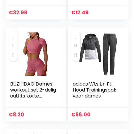
mouwen en
sportlegging,
sportswear
fitness, loopbroek,
€
32.99
€
12.49
billen, yogabroek…
BUZHIDAO Dames
adidas Wts Lin Ft
workout set 2-delig
Hood Trainingspak
outfits korte
voor dames
mouwen naadloze
fitnesstop + hoge
taille yoga shorts
€
8.20
€
66.00
trainingspak sets…