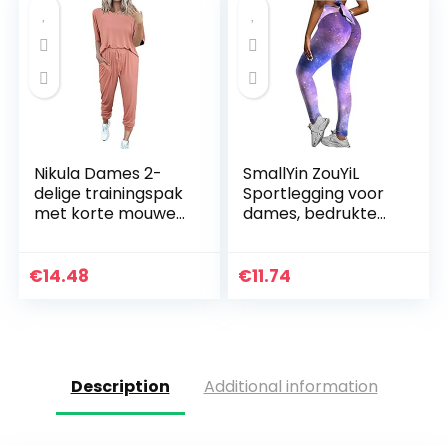
Nikula Dames 2-
SmallYin ZouYiL
delige trainingspak
Sportlegging voor
met korte mouwen
dames, bedrukte
Loungewear Set
fitnessbroek, hoge
Plus Size Crew Neck
taille, sportbroek,
Sweatshirt en
gym, leggings,
€
14.48
€
11.74
trekkoord Baggy…
sportbroek…
Description
Additional information