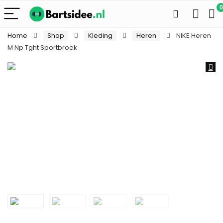
0
Home
Shop
Kleding
Heren
NIKE Heren
M Np Tght Sportbroek