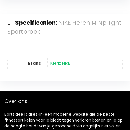
Specification:
NIKE Heren M Np Tght
Sportbroek
Brand
Merk: NIKE
Over ons
Bartsidee is alles-in-één moderne website die de beste
fitnessartikelen voor je biedt tegen verloren kosten en je op
de hoogte houdt van je gezondheid via dagelijks nieuws en