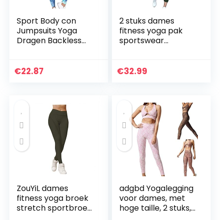
Sport Body con
2 stuks dames
Jumpsuits Yoga
fitness yoga pak
Dragen Backless
sportswear
Fitness
joggingbroek pak
Trainingspak
gevoerde beha
Workout Set
gym push-up
€
22.87
€
32.99
Racerback Sport
oefening leggings
BH en hoge taille…
pak vrouwen
home…
ZouYiL dames
adgbd Yogalegging
fitness yoga broek
voor dames, met
stretch sportbroek
hoge taille, 2 stuks,
workout scrunch
met hoge taille