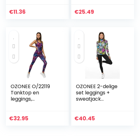
butt lifting leggings
in volledige lengte…
€
11.36
€
25.49
OZONEE O/22119
OZONEE 2-delige
Tanktop en
set leggings +
leggings,
sweatjack
joggingpak,
joggingpak
trainingspak,
sportleggings
sportlegging,
joggingpak
€
32.95
€
40.45
sportpak,
trainingspak
vrijetijdspak,
sportpak
sportpak, huispak…
vrijetijdspak…