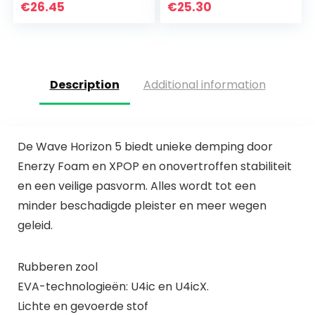
strand
Hals Kleur Matching
€
26.45
€
25.30
Beach
Description
Additional information
De Wave Horizon 5 biedt unieke demping door
Enerzy Foam en XPOP en onovertroffen stabiliteit
en een veilige pasvorm. Alles wordt tot een
minder beschadigde pleister en meer wegen
geleid.
Rubberen zool
EVA-technologieën: U4ic en U4icX.
Lichte en gevoerde stof