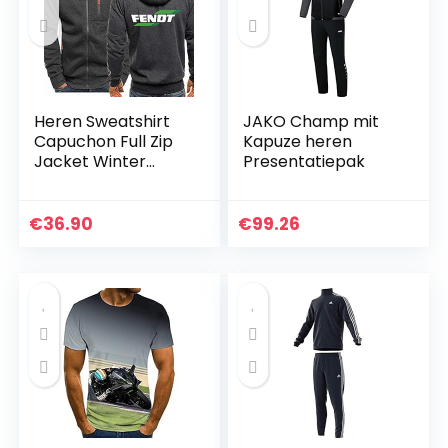
Heren Sweatshirt
JAKO Champ mit
Capuchon Full Zip
Kapuze heren
Jacket Winter
Presentatiepak
Dikke Warme
Uitloper Jassen
Casual Plus Size
€
36.90
€
99.26
Hoodie Sweatshirt
Trui…