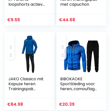
loopshorts actieve
met capuchon
loopshorts
ademende interne
compressieshorts
€
9.55
€
44.68
met zak trekkoord
heren…
JAKO Classico mit
BIBOKAOKE
Kapuze heren
Sportkleding voor
Trainingspak
heren, camouflage,
polyester
fitness,
trainingspak,
sneldrogend,
€
84.98
€
20.39
wintersportswear,