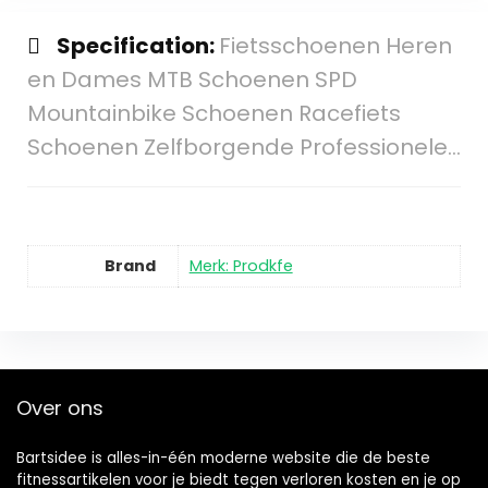
Specification:
Fietsschoenen Heren
en Dames MTB Schoenen SPD
Mountainbike Schoenen Racefiets
Schoenen Zelfborgende Professionele…
Brand
Merk: Prodkfe
Over ons
Bartsidee is alles-in-één moderne website die de beste
fitnessartikelen voor je biedt tegen verloren kosten en je op