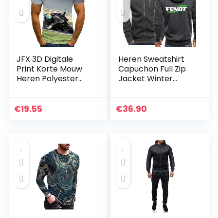
JFX 3D Digitale
Heren Sweatshirt
Print Korte Mouw
Capuchon Full Zip
Heren Polyester
Jacket Winter
Racing T-Shirt
Dikke Warme
Zomer Ronde Hals
Uitloper Jassen
Losse Jas Samen/I
Casual Plus Size
€
19.55
€
36.90
/ 2XL
Hoodie Sweatshirt
Trui…