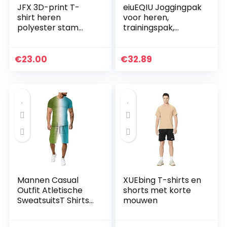
JFX 3D-print T-
eiuEQIU Joggingpak
shirt heren
voor heren,
polyester stam
trainingspak,
korte mouwen
sportpak,
losse ademende
joggingpak,
top beweging
fitnesspak, outfit,
€
23.00
€
32.89
streetwear,
joggingbroek,
hoodie…
Mannen Casual
XUEbing T-shirts en
Outfit Atletische
shorts met korte
SweatsuitsT Shirts
mouwen
en Jogger Broek
Sport 3D Gradiënt