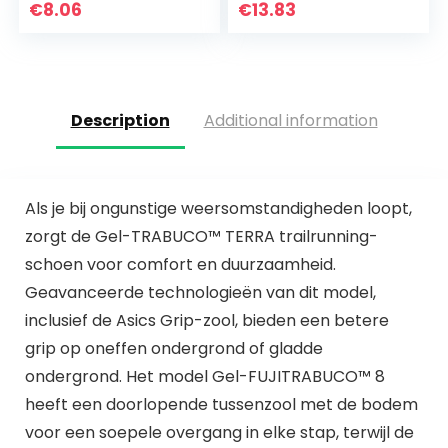
Kleur Running 2
€
8.06
€
13.83
Stuk Pak
Description
Additional information
Als je bij ongunstige weersomstandigheden loopt,
zorgt de Gel-TRABUCO™ TERRA trailrunning-
schoen voor comfort en duurzaamheid.
Geavanceerde technologieën van dit model,
inclusief de Asics Grip-zool, bieden een betere
grip op oneffen ondergrond of gladde
ondergrond. Het model Gel-FUJITRABUCO™ 8
heeft een doorlopende tussenzool met de bodem
voor een soepele overgang in elke stap, terwijl de