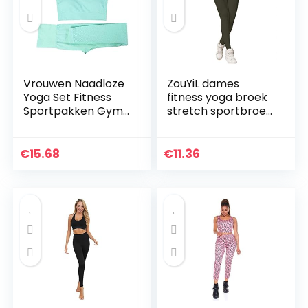
Vrouwen Naadloze
ZouYiL dames
Yoga Set Fitness
fitness yoga broek
Sportpakken Gym
stretch sportbroek
Kleding Fitness
workout scrunch
Lange Mouw Crop
butt lifting leggings
Shirts Hoge Taille
in volledige lengte…
€
15.68
€
11.36
Running Leggings…