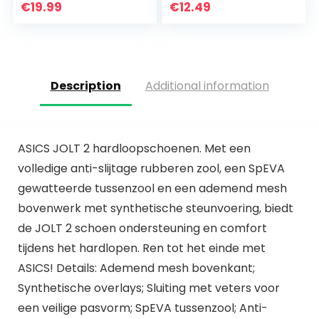
sportpak, top +
fitness, loopbroek,
€
19.99
€
12.49
leggings…
billen, yogabroek…
Description
Additional information
ASICS JOLT 2 hardloopschoenen. Met een
volledige anti-slijtage rubberen zool, een SpEVA
gewatteerde tussenzool en een ademend mesh
bovenwerk met synthetische steunvoering, biedt
de JOLT 2 schoen ondersteuning en comfort
tijdens het hardlopen. Ren tot het einde met
ASICS! Details: Ademend mesh bovenkant;
Synthetische overlays; Sluiting met veters voor
een veilige pasvorm; SpEVA tussenzool; Anti-