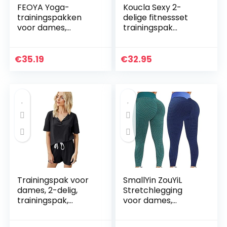
FEOYA Yoga-
Koucla Sexy 2-
trainingspakken
delige fitnessset
voor dames,
trainingspak
naadloze 2-delige
joggingpak broek
outfits, fitness,
en crop top
workout, sport,
€
35.19
€
32.95
beha, leggings, set,
stretch…
Trainingspak voor
SmallYin ZouYiL
dames, 2-delig,
Stretchlegging
trainingspak,
voor dames,
fitness, yogaset,
compressie,
ribbed, stretchy
sportlegging,