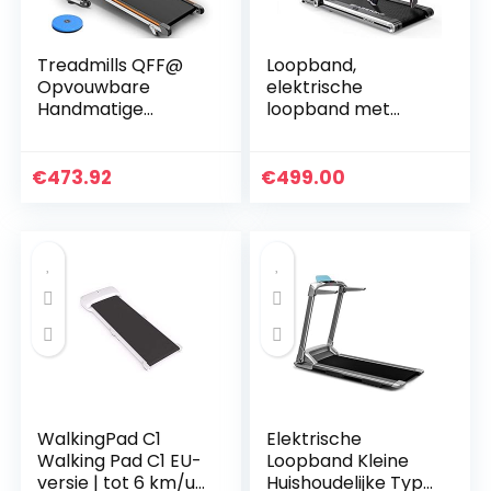
Treadmills QFF@
Loopband,
Opvouwbare
elektrische
Handmatige
loopband met
Wandelen
motor van 1400 W,
Verstelbare
2 sportmodi van 1
Hoogte Helling Niet
km/h tot 15 km/u,
€
473.92
€
499.00
Gemotoriseerde
plat slank
Mini Fitness
apparaat met…
Wandelmachine…
WalkingPad C1
Elektrische
Walking Pad C1 EU-
Loopband Kleine
versie | tot 6 km/u |
Huishoudelijke Type