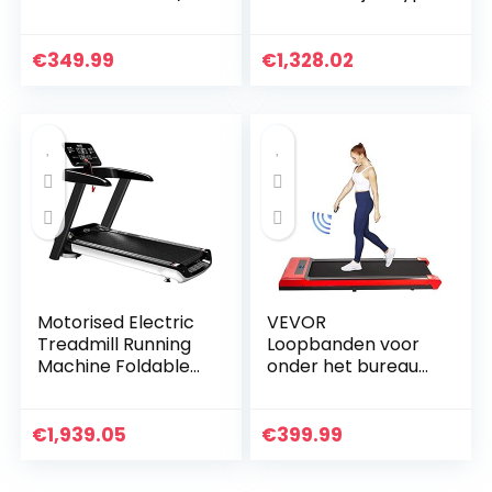
tot 100 kg | 749 W |
Loopband
loopband Treadmill
Multifunctionele
inklapbaar plat
Loopband Ultra-stil
€
349.99
€
1,328.02
elektrisch…
Schokabsorberend
e Folding…
Motorised Electric
VEVOR
Treadmill Running
Loopbanden voor
Machine Foldable
onder het bureau
Treadmill Electric
Werkende
Fitness Exercise
loopbanden voor
Fitness Equipment
hardlopen, Led-
€
1,939.05
€
399.99
Low Noise…
loopband voor
thuis Hardlopen