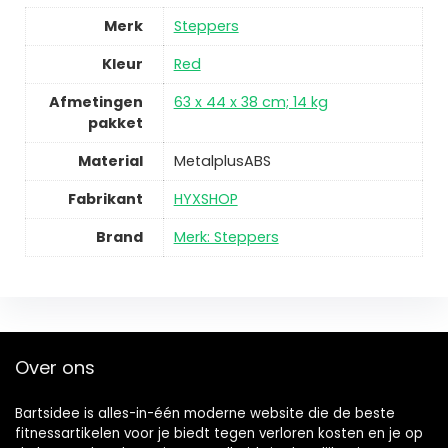
Merk
Steppers
Kleur
Red
Afmetingen
63 x 44 x 38 cm; 14 kg
pakket
Material
MetalplusABS
Fabrikant
HYXSHOP
Brand
Merk: Steppers
Over ons
Bartsidee is alles-in-één moderne website die de beste
fitnessartikelen voor je biedt tegen verloren kosten en je op