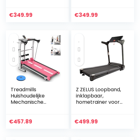
tot 100 kg | 749 W |
tot 100 kg | 749 W |
loopband Treadmill
loopband Treadmill
inklapbaar plat
inklapbaar plat
€
349.99
€
349.99
elektrisch…
elektrisch…
Treadmills
Z ZELUS Loopband,
Huishoudelijke
inklapbaar,
Mechanische
hometrainer voor
Opvouwbare
looptraining met
Wandelmachine
app-bediening, 12
Thuis Fitness
programma’s
€
457.89
€
499.99
Apparatuur Sport
Apparatuur
Aerobic…