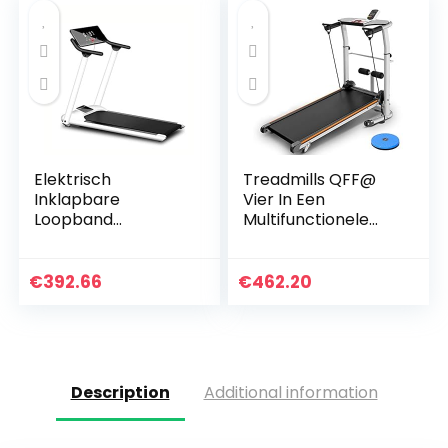
Elektrisch
Treadmills QFF@
Inklapbare
Vier In Een
Loopband
Multifunctionele
Draagbare
Niet-elektrische
Huishoudelijke Stille
Pure Mechanische
Elektrische
Mini Vouwen
€
392.66
€
462.20
Mechanische
Fitness Wandelen
Loopband Met
Machine Pas…
LCD-display
Indoor…
Description
Additional information