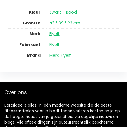
Kleur
Zwart – Rood
Grootte
43 * 39 * 22 cm
Merk
Flyelf
Fabrikant
Flyelf
Brand
Merk: Flyelf
Over ons
Bartsidee is alles-in-één moderne website die de beste
fitnessartikelen voor je biedt tegen verloren kosten en je op
de hoogte houdt van je gezondheid via dagelijks nieuws en
blogs. Alle afbeeldingen zijn auteursrechtelijk beschermd