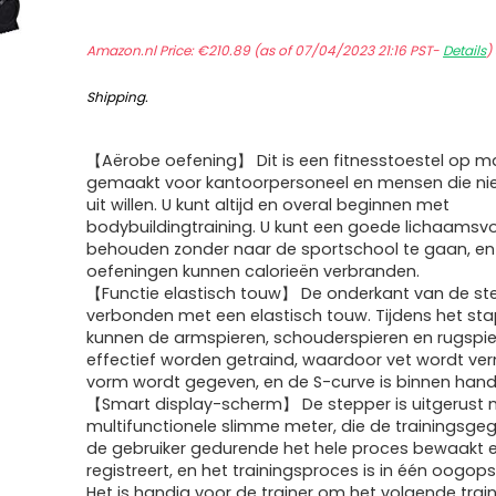
Amazon.nl Price:
€
210.89
(as of 07/04/2023 21:16 PST-
Details
)
Shipping
.
【Aërobe oefening】 Dit is een fitnesstoestel op m
gemaakt voor kantoorpersoneel en mensen die nie
uit willen. U kunt altijd en overal beginnen met
bodybuildingtraining. U kunt een goede lichaamsv
behouden zonder naar de sportschool te gaan, en 
oefeningen kunnen calorieën verbranden.
【Functie elastisch touw】 De onderkant van de ste
verbonden met een elastisch touw. Tijdens het st
kunnen de armspieren, schouderspieren en rugspi
effectief worden getraind, waardoor vet wordt ve
vorm wordt gegeven, en de S-curve is binnen hand
【Smart display-scherm】 De stepper is uitgerust 
multifunctionele slimme meter, die de trainingsge
de gebruiker gedurende het hele proces bewaakt 
registreert, en het trainingsproces is in één oogopsl
Het is handig voor de trainer om het volgende trai