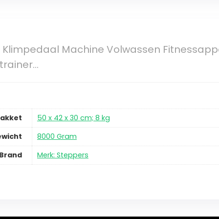
r Klimpedaal Machine Volwassen Fitnessappa
trainer…
pakket
50 x 42 x 30 cm; 8 kg
ewicht
8000 Gram
Brand
Merk: Steppers