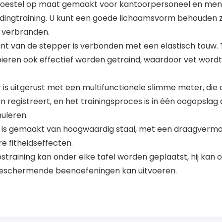
oestel op maat gemaakt voor kantoorpersoneel en mensen 
ildingtraining. U kunt een goede lichaamsvorm behouden 
n verbranden.
t van de stepper is verbonden met een elastisch touw. 
ieren ook effectief worden getraind, waardoor vet wor
 uitgerust met een multifunctionele slimme meter, die 
egistreert, en het trainingsproces is in één oogopslag dui
uleren.
s gemaakt van hoogwaardig staal, met een draagvermog
 fitheidseffecten.
raining kan onder elke tafel worden geplaatst, hij kan 
eschermende beenoefeningen kan uitvoeren.