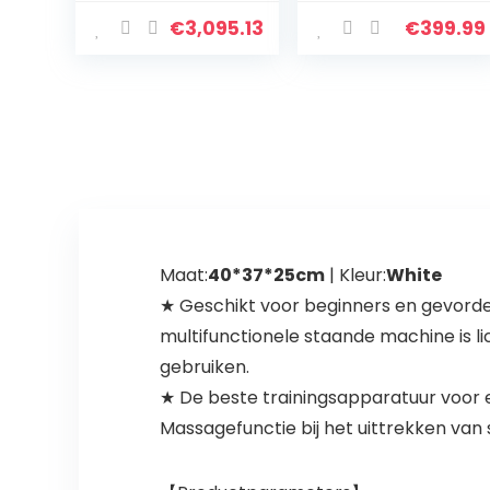
Gym Indoor Use
Werkende
Folding
loopbanden
€
3,095.13
€
399.99
Treadmill
voor hardlopen,
Machine Electric
Led-loopband
Fitness Workout
voor thuis
Hardlopen
Machine met…
Maat:
40*37*25cm
| Kleur:
White
★ Geschikt voor beginners en gevorde
multifunctionele staande machine is li
gebruiken.
★ De beste trainingsapparatuur voor e
Massagefunctie bij het uittrekken van