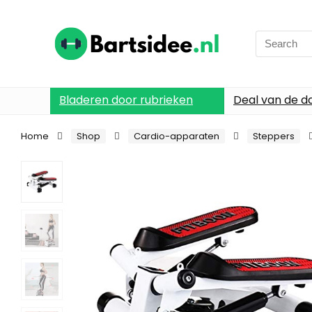
Search
for:
Bladeren door rubrieken
Deal van de d
Home
Shop
Cardio-apparaten
Steppers