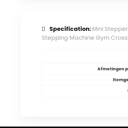
Specification:
Mini Steppe
Stepping Machine Gym Cross
Afmetingen 
Itemg