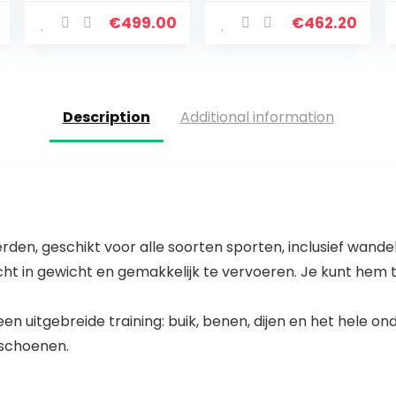
W, 2 sportmodi
Pure
van 1 km/h tot 15
Mechanische
€
499.00
€
462.20
km/u, plat slank
Mini Vouwen
apparaat met…
Fitness
Wandelen
Machine Pas…
Description
Additional information
rden, geschikt voor alle soorten sporten, inclusief wan
cht in gewicht en gemakkelijk te vervoeren. Je kunt hem 
en uitgebreide training: buik, benen, dijen en het hele 
 schoenen.