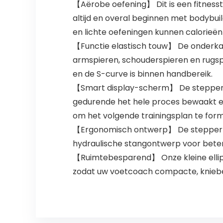
【Aërobe oefening】 Dit is een fitnesst
altijd en overal beginnen met bodybu
en lichte oefeningen kunnen calorieë
【Functie elastisch touw】 De onderkan
armspieren, schouderspieren en rugsp
en de S-curve is binnen handbereik.
【Smart display-scherm】 De stepper is
gedurende het hele proces bewaakt en r
om het volgende trainingsplan te form
【Ergonomisch ontwerp】 De stepper i
hydraulische stangontwerp voor betere
【Ruimtebesparend】 Onze kleine ellipst
zodat uw voetcoach compacte, knieb