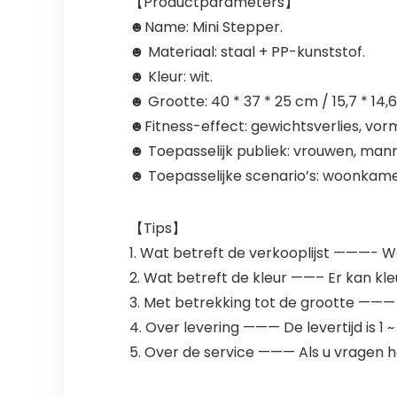
【Productparameters】
☻Name: Mini Stepper.
☻ Materiaal: staal + PP-kunststof.
☻ Kleur: wit.
☻ Grootte: 40 * 37 * 25 cm / 15,7 * 14,6 
☻Fitness-effect: gewichtsverlies, vor
☻ Toepasselijk publiek: vrouwen, man
☻ Toepasselijke scenario’s: woonkamer
【Tips】
1. Wat betreft de verkooplijst ———- 
2. Wat betreft de kleur ——– Er kan kleu
3. Met betrekking tot de grootte ——— V
4. Over levering ——— De levertijd is 1 ~
5. Over de service ——— Als u vragen h