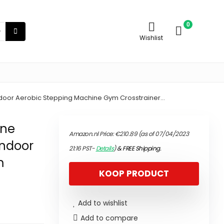
0
Wishlist
ndoor Aerobic Stepping Machine Gym Crosstrainer…
ine
Amazon.nl Price:
€
210.89
(as of 07/04/2023
Indoor
21:16 PST-
Details
)
&
FREE Shipping
.
m
KOOP PRODUCT
Add to wishlist
Add to compare