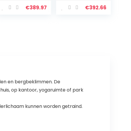
km/u, 1 PK (3,0 PK
Huishoudelijke
Piek) 12
Stille Elektrische
€
389.97
€
392.66
Programma’s,
Mechanische
Cardiosensor,
Loopband Met
Kinomap-App
LCD-display
en…
Indoor…
delen en bergbeklimmen. De
thuis, op kantoor, yogaruimte of park
onderlichaam kunnen worden getraind.