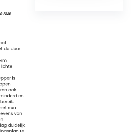
&
FREE
aat
t de deur
orm
lichte
pper is
appen
eren ook
rminderd en
bereik.
met een
gevens van
en
ag duidelijk.
ningsplan te