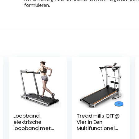
formuleren.
Loopband,
Treadmills QFF@
elektrische
Vier In Een
loopband met
Multifunctionele
motor van 1400
Niet-elektrische