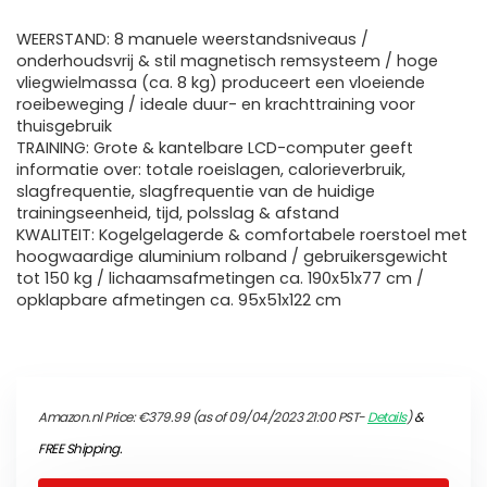
WEERSTAND: 8 manuele weerstandsniveaus /
onderhoudsvrij & stil magnetisch remsysteem / hoge
vliegwielmassa (ca. 8 kg) produceert een vloeiende
roeibeweging / ideale duur- en krachttraining voor
thuisgebruik
TRAINING: Grote & kantelbare LCD-computer geeft
informatie over: totale roeislagen, calorieverbruik,
slagfrequentie, slagfrequentie van de huidige
trainingseenheid, tijd, polsslag & afstand
KWALITEIT: Kogelgelagerde & comfortabele roerstoel met
hoogwaardige aluminium rolband / gebruikersgewicht
tot 150 kg / lichaamsafmetingen ca. 190x51x77 cm /
opklapbare afmetingen ca. 95x51x122 cm
Amazon.nl Price:
€
379.99
(as of 09/04/2023 21:00 PST-
Details
)
&
FREE Shipping
.