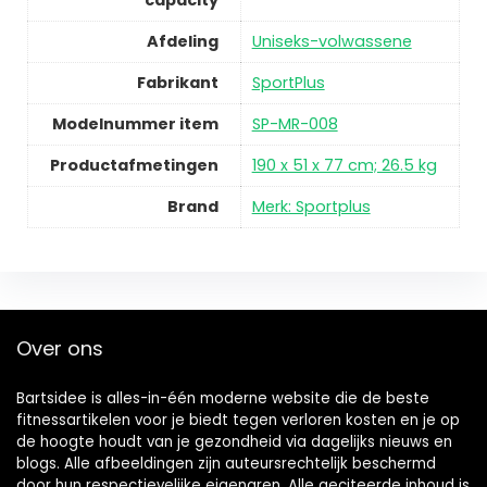
capacity
Afdeling
Uniseks-volwassene
Fabrikant
SportPlus
Modelnummer item
SP-MR-008
Productafmetingen
190 x 51 x 77 cm; 26.5 kg
Brand
Merk: Sportplus
Over ons
Bartsidee is alles-in-één moderne website die de beste
fitnessartikelen voor je biedt tegen verloren kosten en je op
de hoogte houdt van je gezondheid via dagelijks nieuws en
blogs. Alle afbeeldingen zijn auteursrechtelijk beschermd
door hun respectievelijke eigenaren. Alle geciteerde inhoud is