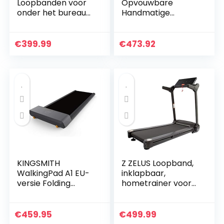
Loopbanden voor
Opvouwbare
onder het bureau
Handmatige
Werkende
Wandelen
loopbanden voor
Verstelbare
hardlopen, Led-
Hoogte Helling Niet
€
399.99
€
473.92
loopband voor
Gemotoriseerde
thuis Hardlopen
Mini Fitness
Machine met…
Wandelmachine…
KINGSMITH
Z ZELUS Loopband,
WalkingPad A1 EU-
inklapbaar,
versie Folding
hometrainer voor
Treadmill Foldable
looptraining met
for Under Desk
app-bediening, 12
Fitness Apparatuur
programma’s
€
459.95
€
499.99
Ergonomische