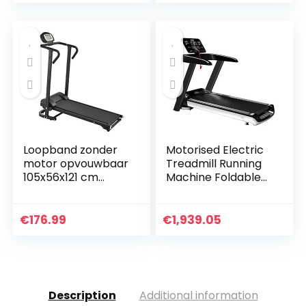
Working…
Loopband zonder
Motorised Electric
motor opvouwbaar
Treadmill Running
105x56x121 cm
Machine Foldable
zwart
Treadmill Electric
Fitness Exercise
Fitness Equipment
€
176.99
€
1,939.05
Low Noise…
Description
Additional information