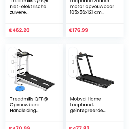
Treadmills QFF@
Loopband zonder
niet-elektrische
motor opvouwbaar
zuivere
105x56x121 cm
mechanische vier
zwart
in een
multifunctionele
€
462.20
€
176.99
mini opvouwbare
fitness
loopmachine…
Treadmills QFF@
Mobvoi Home
Opvouwbare
Loopband,
Handleiding
geïntegreerde
Wandelen
bluetooth-
Verstelbare
luidspreker,
Hoogte Helling Niet
afstandsbediening,
€
470.99
€
477.83