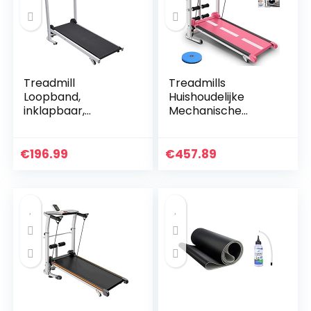
Treadmill
Treadmills
Loopband,
Huishoudelijke
inklapbaar,
Mechanische
opvouwbaar
Opvouwbare
fitnessapparaat,
Wandelmachine
sport, trapmolen,
Thuis Fitness
€
196.99
€
457.89
hometrainer met
Apparatuur Sport
display,
Apparatuur
sportapparaat…
Aerobic…