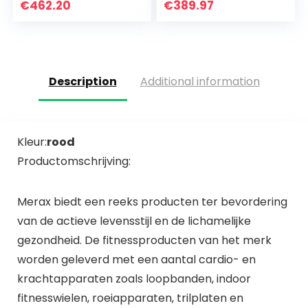
multifunctionele
Programma’s,
€
462.20
€
389.97
mini opvouwbare
Cardiosensor,
fitness
Kinomap-App en…
loopmachine…
Description
Additional information
Kleur:
rood
Productomschrijving:
Merax biedt een reeks producten ter bevordering
van de actieve levensstijl en de lichamelijke
gezondheid. De fitnessproducten van het merk
worden geleverd met een aantal cardio- en
krachtapparaten zoals loopbanden, indoor
fitnesswielen, roeiapparaten, trilplaten en