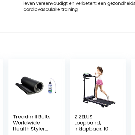
leven vereenvoudigt en verbetert; een gezondheid
cardiovasculaire training
Treadmill Belts
Z ZELUS
Worldwide
Loopband,
Health Styler
inklapbaar, 10
Track 100
km/u, bluetooth