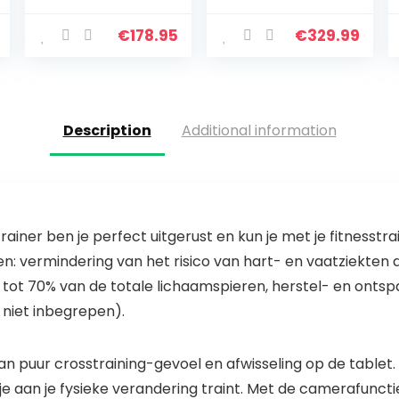
MT040P
treadmill met 12
loopband +
programma’s,
€
178.95
€
329.99
gratis siliconen
loopvlak, 100 x
olie
36 cm,
hometrainer…
Description
Additional information
ner ben je perfect uitgerust en kun je met je fitnesstra
ken: vermindering van het risico van hart- en vaatziekte
tot 70% van de totale lichaamspieren, herstel- en ontspa
 niet inbegrepen).
n puur crosstraining-gevoel en afwisseling op de tablet.
 je aan je fysieke verandering traint. Met de camerafuncti