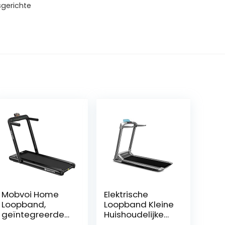
sgerichte
Mobvoi Home
Elektrische
Loopband,
Loopband Kleine
geïntegreerde
Huishoudelijke
bluetooth-
Type Loopband