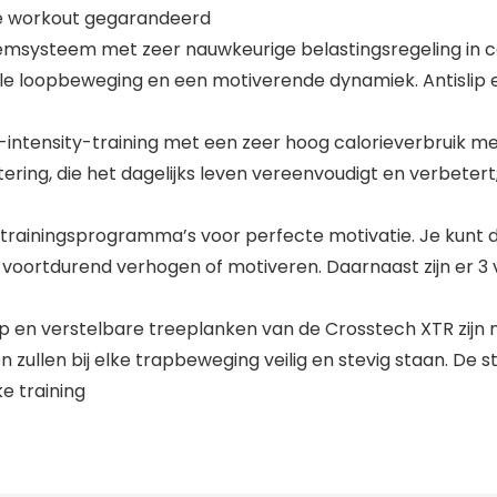
de workout gegarandeerd
emsysteem met zeer nauwkeurige belastingsregeling in c
ille loopbeweging en een motiverende dynamiek. Antislip
gh-intensity-training met een zeer hoog calorieverbruik m
ring, die het dagelijks leven vereenvoudigt en verbeter
rainingsprogramma’s voor perfecte motivatie. Je kunt de
 zo voortdurend verhogen of motiveren. Daarnaast zijn er 3
slip en verstelbare treeplanken van de Crosstech XTR zijn
 zullen bij elke trapbeweging veilig en stevig staan. De
e training