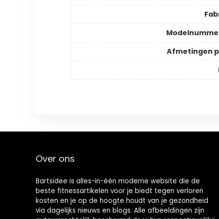
Fab
Modelnummer
Afmetingen 
Over ons
Bartsidee is alles-in-één moderne website die de
beste fitnessartikelen voor je biedt tegen verloren
kosten en je op de hoogte houdt van je gezondheid
via dagelijks nieuws en blogs. Alle afbeeldingen zijn