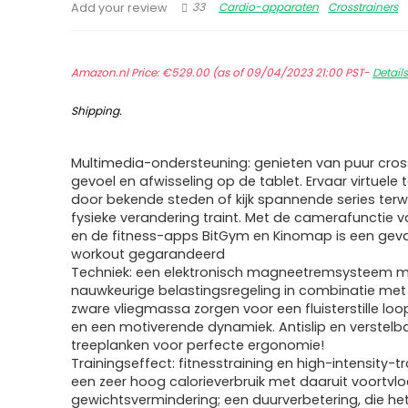
33
Cardio-apparaten
Crosstrainers
Add your review
Amazon.nl Price:
€
529.00
(as of 09/04/2023 21:00 PST-
Detail
Shipping
.
Multimedia-ondersteuning: genieten van puur cros
gevoel en afwisseling op de tablet. Ervaar virtuele
door bekende steden of kijk spannende series terwij
fysieke verandering traint. Met de camerafunctie va
en de fitness-apps BitGym en Kinomap is een gev
workout gegarandeerd
Techniek: een elektronisch magneetremsysteem m
nauwkeurige belastingsregeling in combinatie met 
zware vliegmassa zorgen voor een fluisterstille l
en een motiverende dynamiek. Antislip en verstelb
treeplanken voor perfecte ergonomie!
Trainingseffect: fitnesstraining en high-intensity-t
een zeer hoog calorieverbruik met daaruit voortvl
gewichtsvermindering; een duurverbetering, die het