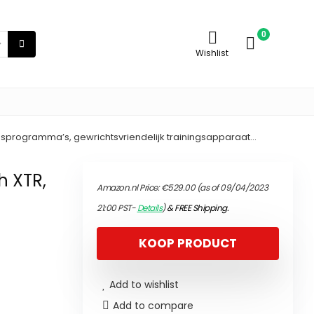
0
Wishlist
ingsprogramma’s, gewrichtsvriendelijk trainingsapparaat…
h XTR,
Amazon.nl Price:
€
529.00
(as of 09/04/2023
21:00 PST-
Details
)
&
FREE Shipping
.
KOOP PRODUCT
Add to wishlist
Add to compare