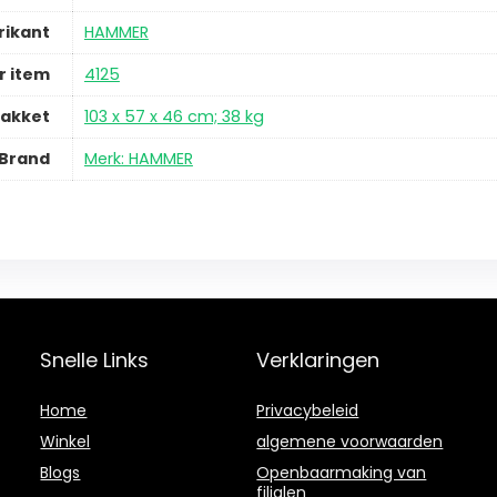
rikant
HAMMER
 item
4125
pakket
103 x 57 x 46 cm; 38 kg
Brand
Merk: HAMMER
Snelle Links
Verklaringen
Home
Privacybeleid
Winkel
algemene voorwaarden
Blogs
Openbaarmaking van
filialen