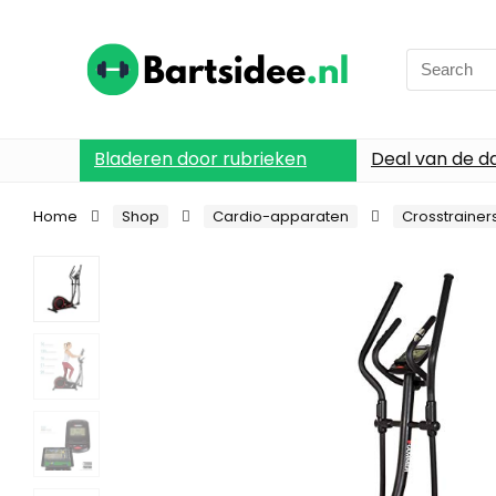
Search
for:
Bladeren door rubrieken
Deal van de d
Home
Shop
Cardio-apparaten
Crosstrainer