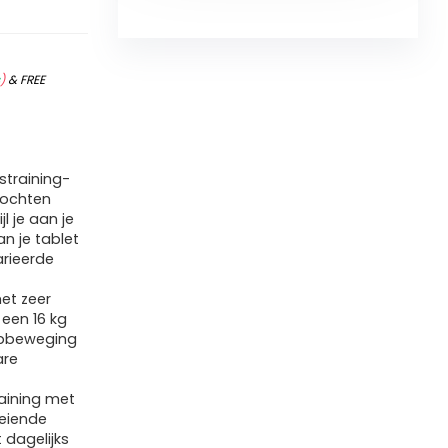
s
)
&
FREE
straining-
 tochten
l je aan je
n je tablet
arieerde
et zeer
een 16 kg
oopbeweging
are
raining met
oeiende
 dagelijks