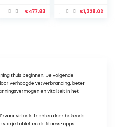
luidspreker,
Multifunctionele
afstandsbedieni
Loopband Ultra-
€
477.83
€
1,328.02
ng, wandel- en
stil
loopband, voor…
Schokabsorbere
nde Folding…
ining thuis beginnen. De volgende
n door verhoogde vetverbranding, beter
nningsvermogen en vitaliteit in het
 Ervaar virtuele tochten door bekende
e van je tablet en de fitness-apps