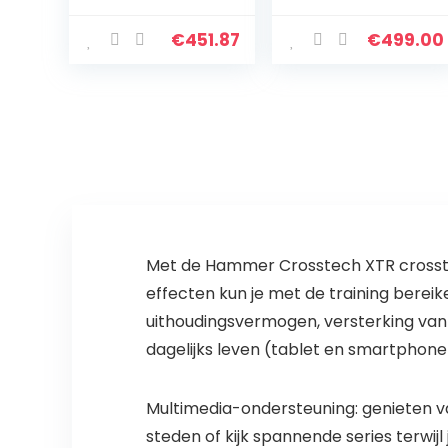
indoor
W, 2 sportmodi
sportuitrusting
van 1 km/h tot 15
€
451.87
€
499.00
fitnessapparatu
km/u, plat slank
ur opvouwbare…
apparaat met…
Met de Hammer Crosstech XTR crosstrai
effecten kun je met de training berei
uithoudingsvermogen, versterking van 
dagelijks leven (tablet en smartphone
Multimedia-ondersteuning: genieten va
steden of kijk spannende series terwijl