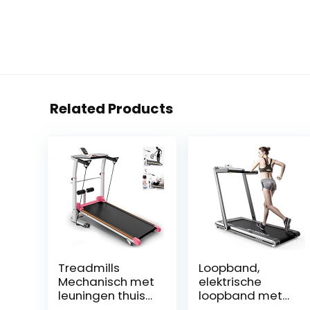
Related Products
Treadmills
Loopband,
Mechanisch met
elektrische
leuningen thuis
loopband met
wandelmachine
motor van 1400