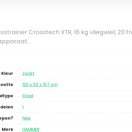
trainer Crosstech XTR, 16 kg vliegwiel, 20 
sapparaat…
Kleur
Zwart
ootte
120 x 53 x 157 cm
altype
Staal
delen
1
repen?
Nee
Merk
HAMMER