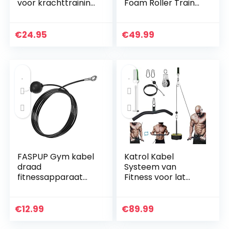
voor krachttraining
Foam Roller Trainer
fitness training arm
Arm Kracht
trainer; buigbare
Training Apparaat
flexibele veer
Thuis Fitness
€
24.95
€
49.99
halter
Apparatuur
FASPUP Gym kabel
Katrol Kabel
draad
Systeem van
fitnessapparaat
Fitness voor lat
stalen kabel voor
Pulldown en Lift, 2m
latkabel kabel
DIY Uitrusting met
kabel fitness home
Handvatten en
€
12.99
€
89.99
gym riemschijf
Laadplaat voor…
systeem