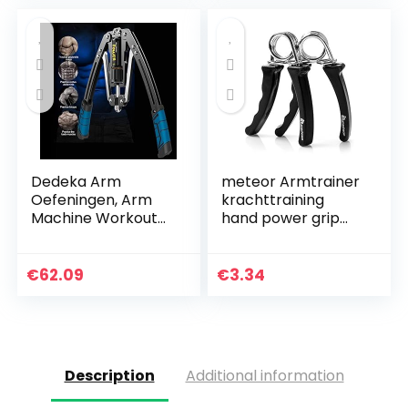
Dedeka Arm
meteor Armtrainer
Oefeningen, Arm
krachttraining
Machine Workout
hand power grip
Systeem, 4 In 1
exerciser
Power Twister
onderarm
Borst Expander
krachttraining
€
62.09
€
3.34
Verstelbare
zware grip fitness
Sterkte Trainer
accessoires
Pull…
Description
Additional information