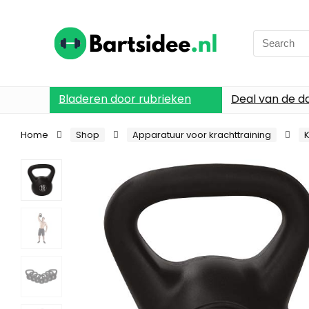
Search
for:
Bladeren door rubrieken
Deal van de d
Home
Shop
Apparatuur voor krachttraining
K