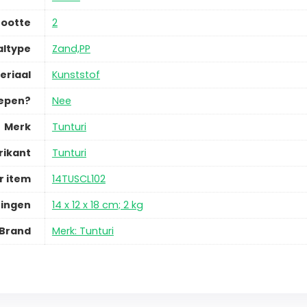
ootte
2
altype
Zand,PP
eriaal
Kunststof
repen?
Nee
Merk
Tunturi
rikant
Tunturi
 item
14TUSCL102
ingen
14 x 12 x 18 cm; 2 kg
Brand
Merk: Tunturi