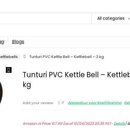
All categories
ag
Blogs
ettlebells
Tunturi PVC Kettle Bell – Kettlebell – 2 kg
Tunturi PVC Kettle Bell – Kettleb
kg
11
Apparatuur voor krachttraining
Ket
Add your review
Amazon.nl Price:
€
7.99
(as of 10/04/2023 20:35 PST-
Details
)