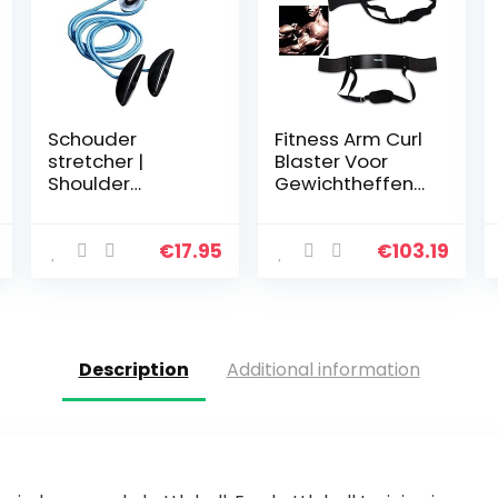
Schouder
Fitness Arm Curl
stretcher |
Blaster Voor
Shoulder
Gewichtheffen
stretcher |
Biceps Blaster
Schouder pulley
en Biceps Curl
| Met katrol |
Ondersteuning
€
17.95
€
103.19
Voor mobiliteit
voor
en circulatie |
Bodybuilding
Gemakkelijk te…
Fire Team…
Description
Additional information