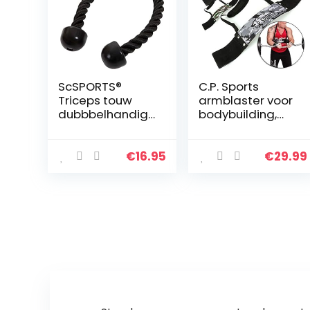
ScSPORTS®
C.P. Sports
Triceps touw
armblaster voor
dubbbelhandig,
bodybuilding,
Triceps rope,
krachtsport en
Met kunststof
gewichtheffen,
uiteinden, 68 cm
bicepstrainer,
€
16.95
€
29.99
lang, Voor
triceps-bomber
krachtstation en
fitness…