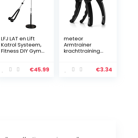
LFJ LAT en Lift
meteor
Katrol Systeem,
Armtrainer
Fitness DIY Gym
krachttraining
Kabel Machine
hand power grip
Spier Arm Kracht
exerciser
Training
onderarm
€
45.99
€
3.34
Oefening Lat
krachttraining
Pulldown
zware grip
Onderarm…
fitness
accessoires