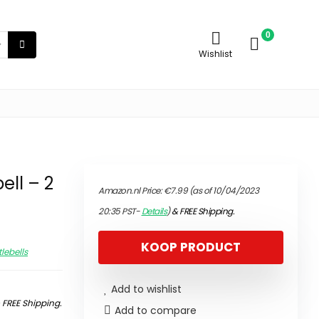
0
Wishlist
ell – 2
Amazon.nl Price:
€
7.99
(as of 10/04/2023
20:35 PST-
Details
)
&
FREE Shipping
.
KOOP PRODUCT
tlebells
Add to wishlist
&
FREE Shipping
.
Add to compare