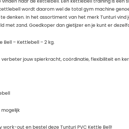
den naar de kettlebell. Een kettlebell training is een s
e kettlebell wordt daarom wel de total gym machine genoe
 te denken. In het assortiment van het merk Tunturi vind j
ld met zand. Goedkoper dan gietijzer en je kunt er deze
Bell – Kettlebell – 2 kg.
erbeter jouw spierkracht, coördinatie, flexibiliteit en ker
ebell
 mogelijk
y work-out en bestel deze Tunturi PVC Kettle Bell!