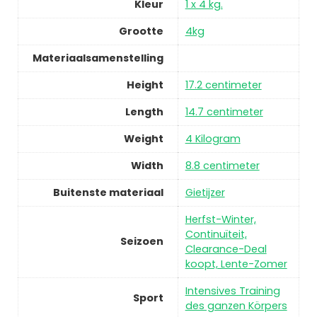
Kleur
1 x 4 kg.
Grootte
4kg
Materiaalsamenstelling
Height
17.2 centimeter
Length
14.7 centimeter
Weight
4 Kilogram
Width
8.8 centimeter
Buitenste materiaal
Gietijzer
Herfst-Winter,
Continuïteit,
Seizoen
Clearance-Deal
koopt, Lente-Zomer
Intensives Training
Sport
des ganzen Körpers