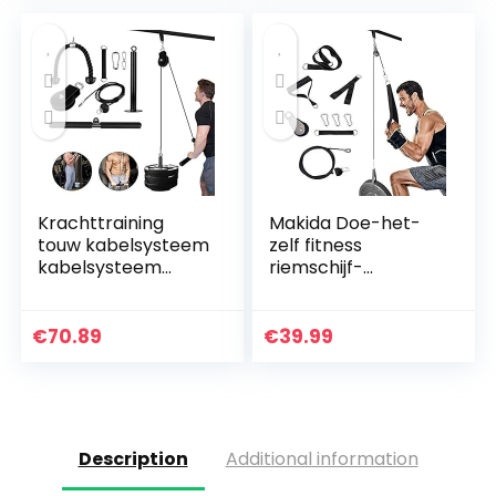
Krachttraining
Makida Doe-het-
touw kabelsysteem
zelf fitness
kabelsysteem
riemschijf-
fitness riemschijf
kabelsysteem,
kabelsysteem
riemschijfsysteem
machine 2
fitnessstudio, 1,8 m
€
70.89
€
39.99
trainingsmodi en
biceps triceps
afneembare…
onderarm…
Description
Additional information