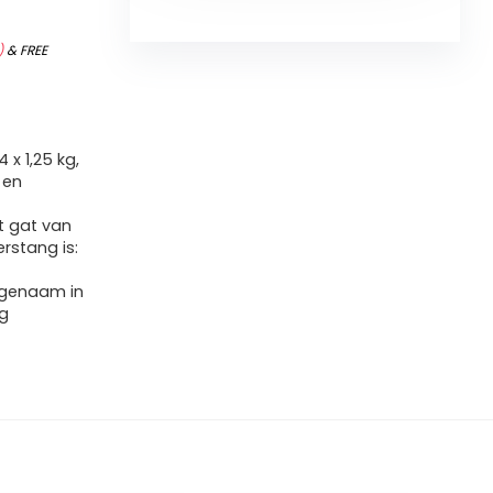
)
&
FREE
 x 1,25 kg,
 en
et gat van
rstang is:
ngenaam in
ig