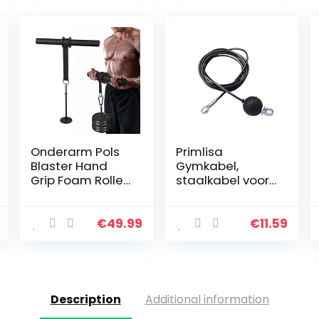
Onderarm Pols
Primlisa
Blaster Hand
Gymkabel,
Grip Foam Roller
staalkabel voor
Trainer Arm
fitnessapparatu
Kracht Training
ur, fitnesskabel,
Apparaat Thuis
staalkabel,
€
49.99
€
11.59
Fitness
draadkabel met
Apparatuur
zwaartekrachtk
ogel voor…
Description
Additional information