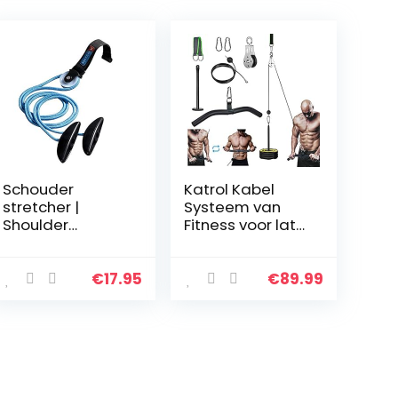
Schouder
Katrol Kabel
stretcher |
Systeem van
Shoulder
Fitness voor lat
stretcher |
Pulldown en Lift,
Schouder pulley
2m DIY Uitrusting
| Met katrol |
met Handvatten
€
17.95
€
89.99
Voor mobiliteit
en Laadplaat
en circulatie |
voor…
Gemakkelijk te…