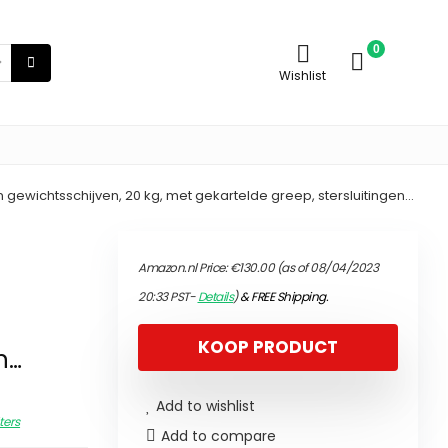
0
Wishlist
n gewichtsschijven, 20 kg, met gekartelde greep, stersluitingen…
Amazon.nl Price:
€
130.00
(as of 08/04/2023
20:33 PST-
Details
)
&
FREE Shipping
.
KOOP PRODUCT
n…
Add to wishlist
ters
Add to compare