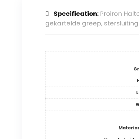
Specification:
Proiron Halt
gekartelde greep, stersluitin
Gr
L
W
Materia