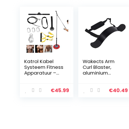
Katrol Kabel
Wakects Arm
Systeem Fitness
Curl Blaster,
Apparatuur –
aluminium
Thuis Indoor
legering met
Apparatuur voor
verstelbare riem
krachttraining
geweldig voor
€
45.99
€
40.49
Armmachines
Bicep Body
Building en
spierkracht…