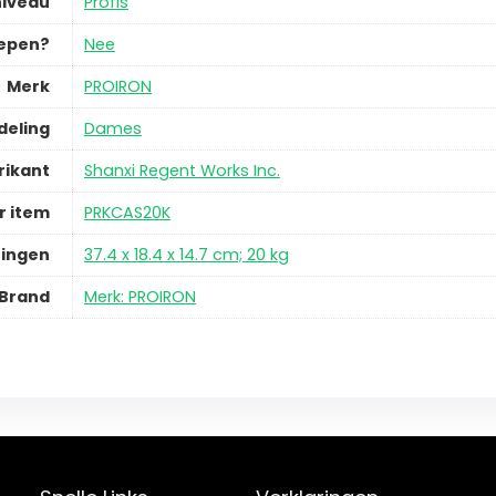
niveau
Profis
repen?
Nee
Merk
PROIRON
deling
Dames
rikant
Shanxi Regent Works Inc.
 item
PRKCAS20K
ingen
37.4 x 18.4 x 14.7 cm; 20 kg
Brand
Merk: PROIRON