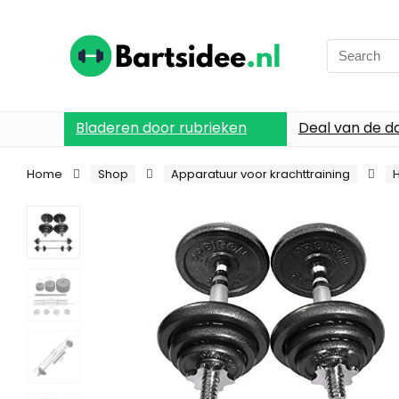
Search
for:
Bladeren door rubrieken
Deal van de d
Home
Shop
Apparatuur voor krachttraining
H