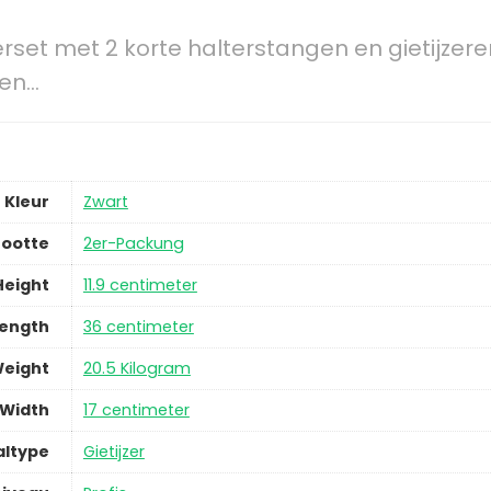
erset met 2 korte halterstangen en gietijzere
gen…
Kleur
Zwart
ootte
2er-Packung
Height
11.9 centimeter
ength
36 centimeter
eight
20.5 Kilogram
Width
17 centimeter
altype
Gietijzer